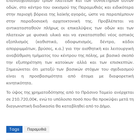
επανασχεδιασμό τριών πλατειών και των συνδετήριων αυτών
οδών, στο κέντρο του οικισμού της Παραμυθιάς και ειδικότερα
στην περιοχή βόρεια της λαϊκής αγοράς, ώστε να παραπέμπουν
στην παραδοσιακή αρχιτεκτονική της. Προβλέπεται να
αντικατασταθούν πλήρως οι επικαλύψεις των οδών και των
πλατειών με φυσικά υλικά και να εγκατασταθεί νέος αστικός
εξοπλισμός (καθιστικά, οδοφωτισμός, δέντρα, κάδοι
απορριμμάτων, βρύσες, κ.α.) για την αισθητική και λειτουργική
αναβάθμιση τμήματος του κέντρου της πόλης, με βασικό σκοπό
την εξυπηρέτηση των κατοίκων αλλά και των επισκεπτών.
Σημειώνεται ότι μεταξύ των βασικών στόχων του σχεδιασμού
είναι η προσβασιμότητα από άτομα με διαφορετική
κινητικότητα.
Το ύψος της χρηματοδότησης από το Πράσινο Ταμείο ανέρχεται
σε 210.720,00€, ενώ το υπόλοιπο ποσό που θα προκύψει μετά τη
διαγωνιστική διαδικασία θα καταβληθεί από το Δήμο.
Tags
Παραμυθιά