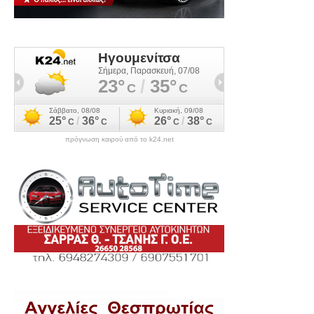
πρόγνωση καιρού από το k24.net