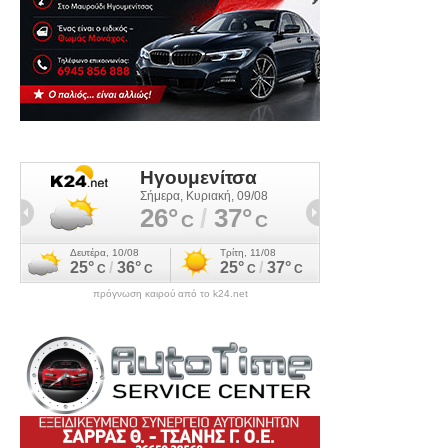
πρόγνωση καιρού από το k24.net