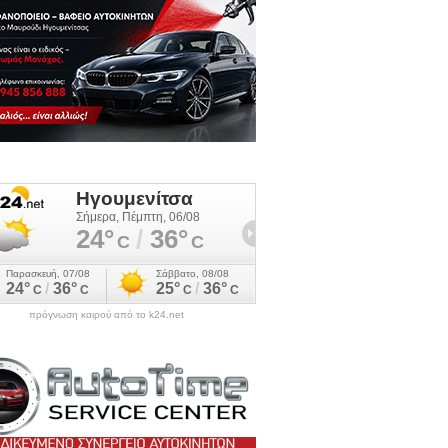
πρόγνωση καιρού από το k24.net