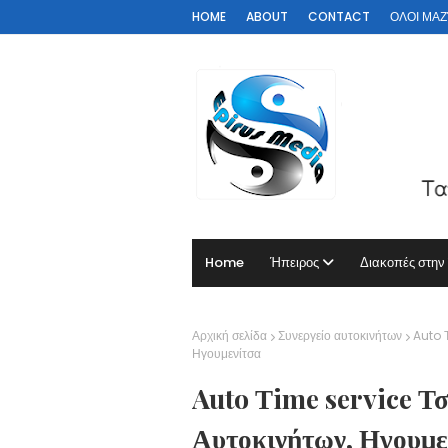
HOME
ABOUT
CONTACT
ΟΛΟΙ ΜΑΖΊ 
Home
Ήπειρος
Διακοπές στην
Αρχική σελίδα
Συνεργείο αυτοκινήτων
Auto Τ
Ηγουμενίτσα
Auto Τime service Τσ
Αυτοκινήτων, Ηγουμε