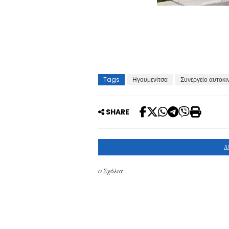
Tags
Ηγουμενίτσα
Συνεργείο αυτοκι
SHARE
Δ
0 Σχόλια