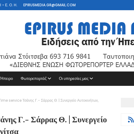
- Ε. Ο. Η.
EPIRUSMEDIA.GR@GMAIL.COM
 Ήπειρο
Φωτορεπορτάζ
Οι υπηρεσίες μας
ime service Τσάνης Γ.- Σάρρας Θ. | Συνεργείο Αυτοκινήτων,
άνης Γ.- Σάρρας Θ. | Συνεργείο
νίτσα