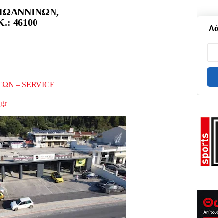
ΙΩΑΝΝΙΝΩΝ,
Κ.: 46100
Λά
ΩΝ – SERVICE
.gr