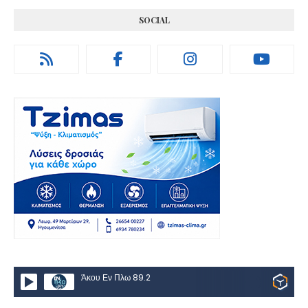
SOCIAL
Άκου Εν Πλω 89.2