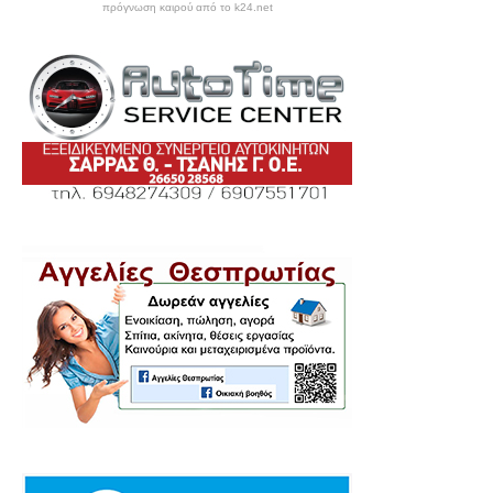
πρόγνωση καιρού από το k24.net