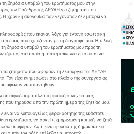
 τη δημόσια υποβολή του ερωτήματός μου στην
 προς τον Πρόεδρο της ΔΕΥΑΗ για ζητήματα που
ς. Η χρονική ακολουθία των γεγονότων δεν μπορεί να
 πληροφορίες που έκαναν λόγο για έντονη εσωτερική
α πιέσεις που σχετίζονταν με τη διαγραφή μου. Η τελική
τη δημόσια υποβολή του ερωτήματός μου προς τη
ωτήματα, στα οποία η τοπική κοινωνία δικαιούται να
ά τα ζητήματα που αφορούν τη λειτουργία της ΔΕΥΑΗ.
α. Τον είχα ενημερώσει, στο πλαίσιο της συνεργασίας
που όφειλαν να απαντηθούν.
σε αιφνιδιασμό, αλλά τη φυσική συνέχεια μιας
ης που τηρούσα από την πρώτη ημέρα της θητείας μου.
 είναι να λειτουργεί ως χειροκροτητής της εκάστοτε
 θέτει ερωτήματα, να ασκεί τεκμηριωμένη κριτική, να ζητά
μόσιο συμφέρον. Αυτή είναι η ουσία της δημοκρατικής
ς και αυτόν τον ρόλο επέλεξα να υπηρετώ.