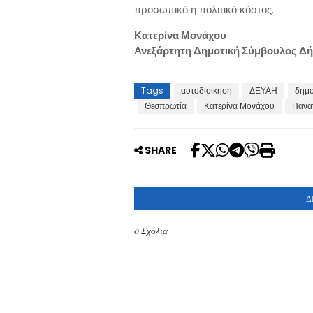
προσωπικό ή πολιτικό κόστος.
Κατερίνα Μονάχου
Ανεξάρτητη Δημοτική Σύμβουλος Δ
Tags
αυτοδιοίκηση
ΔΕΥΑΗ
δημο
Θεσπρωτία
Κατερίνα Μονάχου
Πανα
SHARE
Δ
0 Σχόλια