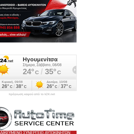
πρόγνωση καιρού από το k24.net