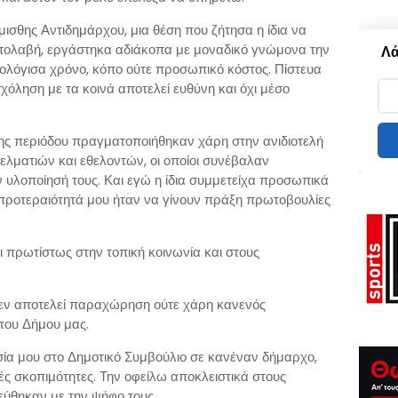
μισθης Αντιδημάρχου, μια θέση που ζήτησα η ίδια να
πολαβή, εργάστηκα αδιάκοπα με μοναδικό γνώμονα την
Λά
ολόγισα χρόνο, κόπο ούτε προσωπικό κόστος. Πίστευα
χόληση με τα κοινά αποτελεί ευθύνη και όχι μέσο
 της περιόδου πραγματοποιήθηκαν χάρη στην ανιδιοτελή
λματιών και εθελοντών, οι οποίοι συνέβαλαν
ην υλοποίησή τους. Και εγώ η ίδια συμμετείχα προσωπικά
ί προτεραιότητά μου ήταν να γίνουν πράξη πρωτοβουλίες
 πρωτίστως στην τοπική κοινωνία και στους
δεν αποτελεί παραχώρηση ούτε χάρη κανενός
του Δήμου μας.
σία μου στο Δημοτικό Συμβούλιο σε κανέναν δήμαρχο,
κές σκοπιμότητες. Την οφείλω αποκλειστικά στους
εύθηκαν με την ψήφο τους.