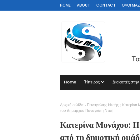
HOME
ABOUT
CONTACT
ΟΛΟΙ ΜΑΖΊ 
Home
Ήπειρος
Διακοπές στην
Αρχική σελίδα
Παναγιώτης Νταής
Κατερίνα 
του Δημάρχου Παναγιώτη Νταή
Κατερίνα Μονάχου: Η
από τη δημοτική ομά