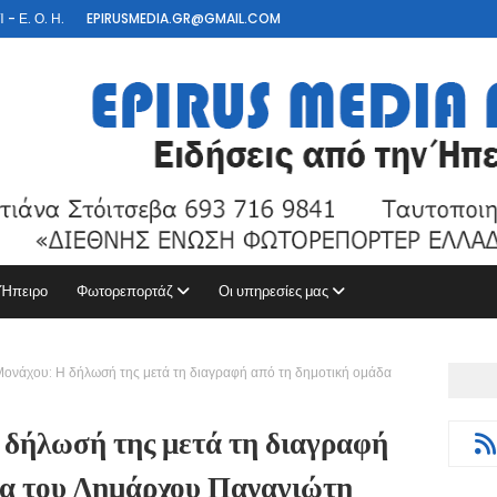
- Ε. Ο. Η.
EPIRUSMEDIA.GR@GMAIL.COM
 Ήπειρο
Φωτορεπορτάζ
Οι υπηρεσίες μας
Μονάχου: Η δήλωσή της μετά τη διαγραφή από τη δημοτική ομάδα
 δήλωσή της μετά τη διαγραφή
δα του Δημάρχου Παναγιώτη