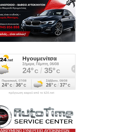
πρόγνωση καιρού από το k24.net