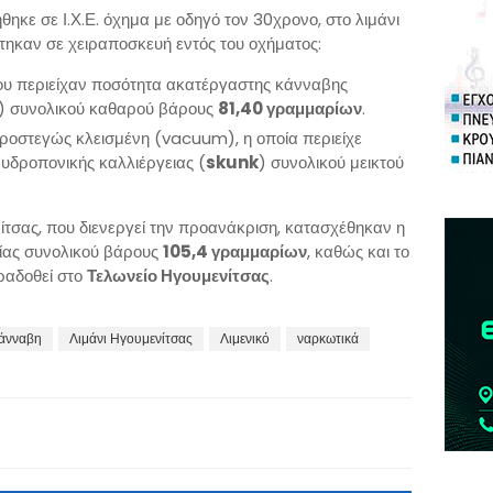
θηκε σε Ι.Χ.Ε. όχημα με οδηγό τον 30χρονο, στο λιμάνι
στηκαν σε χειραποσκευή εντός του οχήματος:
ου περιείχαν ποσότητα ακατέργαστης κάνναβης
) συνολικού καθαρού βάρους
81,40 γραμμαρίων
.
ροστεγώς κλεισμένη (vacuum), η οποία περιείχε
υδροπονικής καλλιέργειας (
skunk
) συνολικού μεικτού
ίτσας, που διενεργεί την προανάκριση, κατασχέθηκαν η
ίας συνολικού βάρους
105,4 γραμμαρίων
, καθώς και το
αραδοθεί στο
Τελωνείο Ηγουμενίτσας
.
άνναβη
Λιμάνι Ηγουμενίτσας
Λιμενικό
ναρκωτικά