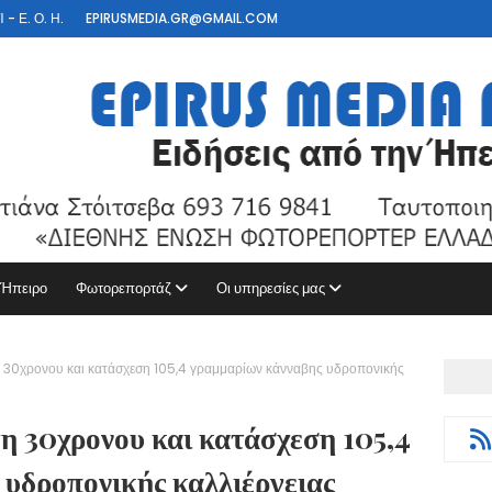
- Ε. Ο. Η.
EPIRUSMEDIA.GR@GMAIL.COM
 Ήπειρο
Φωτορεπορτάζ
Οι υπηρεσίες μας
 30χρονου και κατάσχεση 105,4 γραμμαρίων κάνναβης υδροπονικής
η 30χρονου και κατάσχεση 105,4
υδροπονικής καλλιέργειας