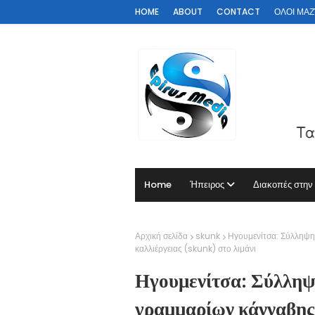
HOME
ABOUT
CONTACT
ΟΛΟΙ ΜΑΖΊ 
Home
Ήπειρος
Διακοπές στην
Αρχική σελίδα
skunk
Ηγουμενίτσα: Σύλληψη
καλλιέργειας (skunk) στο λιμάνι
Ηγουμενίτσα: Σύλληψ
γραμμαρίων κάνναβης 