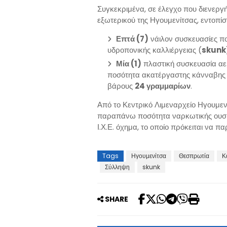
Συγκεκριμένα, σε έλεγχο που διενεργή
εξωτερικού της Ηγουμενίτσας, εντοπί
Επτά (7)
νάιλον συσκευασίες π
υδροπονικής καλλιέργειας (
skunk
Μία (1)
πλαστική συσκευασία αε
ποσότητα ακατέργαστης κάνναβης 
βάρους
24 γραμμαρίων
.
Από το Κεντρικό Λιμεναρχείο Ηγουμεν
παραπάνω ποσότητα ναρκωτικής ουσ
Ι.Χ.Ε. όχημα, το οποίο πρόκειται να π
Tags
Ηγουμενίτσα
Θεσπρωτία
Κ
Σύλληψη
skunk
SHARE