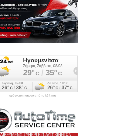
πρόγνωση καιρού από το k24.net