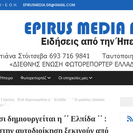
- Ε. Ο. Η.
EPIRUSMEDIA.GR@GMAIL.COM
 Ήπειρο
Φωτορεπορτάζ
Οι υπηρεσίες μας
Γόγολος : Έτσι δημιουργείται η ΄΄ Ελπίδα ΄΄ : ” Οι μεγάλες αλλαγές
ς» ” ….
 δημιουργείται η ΄΄ Ελπίδα ΄΄ :
 στην αυτοδιοίκηση ξεκινούν από