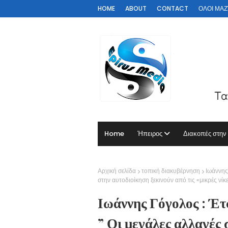
HOME
ABOUT
CONTACT
ΟΛΟΙ ΜΑΖΊ 
Home
Ήπειρος
Διακοπές στην
Αρχική σελίδα
τοπική διακυβέρνηση
Ιωάννης 
στην αυτοδιοίκηση ξεκινούν από τις «μικρές νίκε
Ιωάννης Γόγολος : Έτσι
” Οι μεγάλες αλλαγές