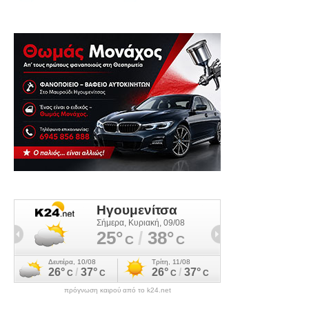
πρόγνωση καιρού από το k24.net