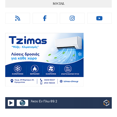
SOCIAL
Άκου Εν Πλω 89.2