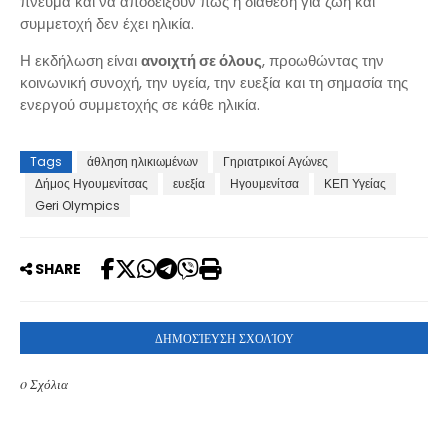
πνεύμα και να αποδείξουν πως η διάθεση για ζωή και
συμμετοχή δεν έχει ηλικία.
Η εκδήλωση είναι
ανοιχτή σε όλους
, προωθώντας την
κοινωνική συνοχή, την υγεία, την ευεξία και τη σημασία της
ενεργού συμμετοχής σε κάθε ηλικία.
Tags
άθληση ηλικιωμένων
Γηριατρικοί Αγώνες
Δήμος Ηγουμενίτσας
ευεξία
Ηγουμενίτσα
ΚΕΠ Υγείας
Geri Olympics
SHARE
ΔΗΜΟΣΊΕΥΣΗ ΣΧΟΛΊΟΥ
0 Σχόλια