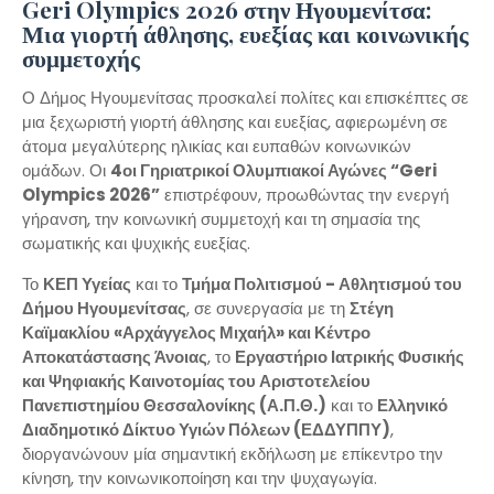
Geri Olympics 2026 στην Ηγουμενίτσα:
Μια γιορτή άθλησης, ευεξίας και κοινωνικής
συμμετοχής
Ο Δήμος Ηγουμενίτσας προσκαλεί πολίτες και επισκέπτες σε
μια ξεχωριστή γιορτή άθλησης και ευεξίας, αφιερωμένη σε
άτομα μεγαλύτερης ηλικίας και ευπαθών κοινωνικών
ομάδων. Οι
4οι Γηριατρικοί Ολυμπιακοί Αγώνες “Geri
Olympics 2026”
επιστρέφουν, προωθώντας την ενεργή
γήρανση, την κοινωνική συμμετοχή και τη σημασία της
σωματικής και ψυχικής ευεξίας.
Το
ΚΕΠ Υγείας
και το
Τμήμα Πολιτισμού - Αθλητισμού του
Δήμου Ηγουμενίτσας
, σε συνεργασία με τη
Στέγη
Καϊμακλίου «Αρχάγγελος Μιχαήλ» και Κέντρο
Αποκατάστασης Άνοιας
, το
Εργαστήριο Ιατρικής Φυσικής
και Ψηφιακής Καινοτομίας του Αριστοτελείου
Πανεπιστημίου Θεσσαλονίκης (Α.Π.Θ.)
και το
Ελληνικό
Διαδημοτικό Δίκτυο Υγιών Πόλεων (ΕΔΔΥΠΠΥ)
,
διοργανώνουν μία σημαντική εκδήλωση με επίκεντρο την
κίνηση, την κοινωνικοποίηση και την ψυχαγωγία.