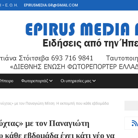
- Ε. Ο. Η.
EPIRUSMEDIA.GR@GMAIL.COM
 Ήπειρο
Φωτορεπορτάζ
Οι υπηρεσίες μας
 νύχτας» με τον Παναγιώτη Μίτση: Η εκπομπή που κάθε εβδομάδα
ύχτας» με τον Παναγιώτη
 κάθε εβδομάδα έχει κάτι νέο να