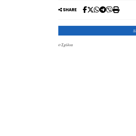
SHARE
Δ
0 Σχόλια