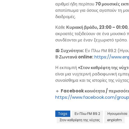
αριθμεί ήδη περίπου
70 μουσικές εκ
αποτύπωμα για όσους αγαπούν τη μουσ
διαδρομές.
Κάθε
Κυριακή βράδυ, 23:00 – 01:00
ακροατές ταξιδεύουν σε ένα μουσικό π
συνδέονται με έναν ξεχωριστό τρόπο.
📻
Συχνότητα:
Εν Πλω FM 89.2 (Ηγουμ
🌐
Ζωντανά online:
https://www.en
Η εκπομπή
«Στον καθρέφτη της νύχτ
είναι μια νυχτερινή ραδιοφωνική εμπει
συναίσθημα και τις ιστορίες της νύχτας
🔹
Facebook κοινότητα / περισσότ
https://www.facebook.com/grou
Tags
Εν Πλω FM 89.2
Ηγουμενίτσα
Στον καθρέφτη της νύχτας
enplofm