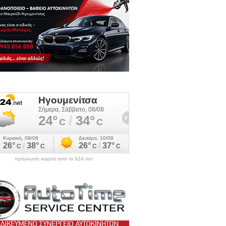
πρόγνωση καιρού από το k24.net