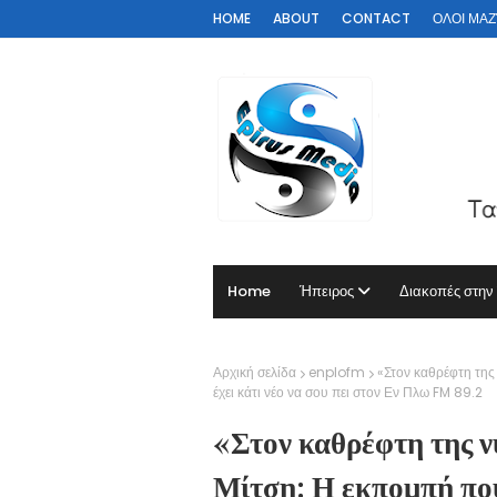
HOME
ABOUT
CONTACT
ΟΛΟΙ ΜΑΖΊ 
Home
Ήπειρος
Διακοπές στην
Αρχική σελίδα
enplofm
«Στον καθρέφτη της
έχει κάτι νέο να σου πει στον Εν Πλω FM 89.2
«Στον καθρέφτη της ν
Μίτση: Η εκπομπή που