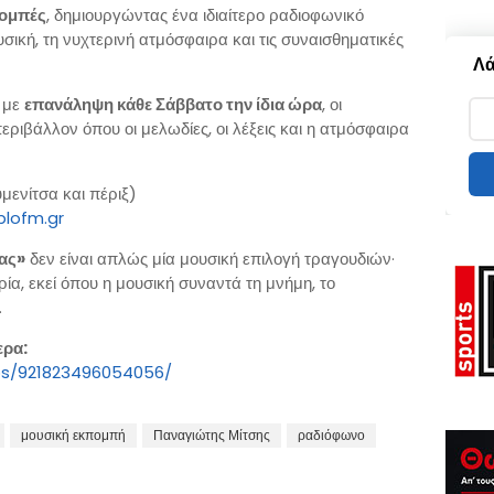
πομπές
, δημιουργώντας ένα ιδιαίτερο ραδιοφωνικό
ική, τη νυχτερινή ατμόσφαιρα και τις συναισθηματικές
Λά
, με
επανάληψη κάθε Σάββατο την ίδια ώρα
, οι
εριβάλλον όπου οι μελωδίες, οι λέξεις και η ατμόσφαιρα
ενίτσα και πέριξ)
plofm.gr
ας»
δεν είναι απλώς μία μουσική επιλογή τραγουδιών·
ρία, εκεί όπου η μουσική συναντά τη μνήμη, το
.
ερα:
ps/921823496054056/
μουσική εκπομπή
Παναγιώτης Μίτσης
ραδιόφωνο