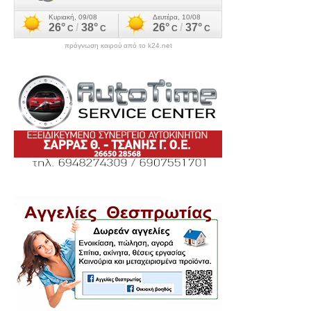
πρόγνωση καιρού από το k24.net