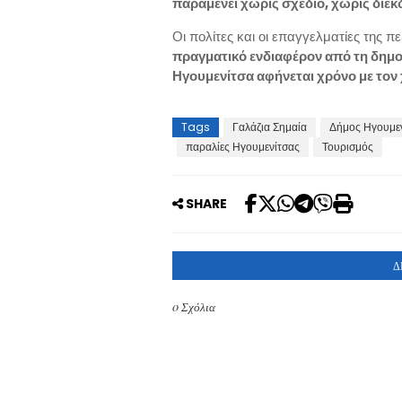
παραμένει χωρίς σχέδιο, χωρίς διεκ
Οι πολίτες και οι επαγγελματίες της 
πραγματικό ενδιαφέρον από τη δημοτ
Ηγουμενίτσα αφήνεται χρόνο με τον χ
Tags
Γαλάζια Σημαία
Δήμος Ηγουμε
παραλίες Ηγουμενίτσας
Τουρισμός
SHARE
Δ
0 Σχόλια