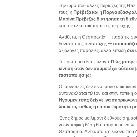
Την ώρα που άλλες περιοχές της Ηπεί
τους, η
Πρέβεζα και η Πάργα εξασφάλ
Μαρίνα Πρέβεζας διατήρησε τη διεθν
και την ελκυστικότητα της περιοχής.
Αντίθετα, η Θεσπρωτία — παρά τις φυσι
δυνατότητες ανάπτυξης —
απουσιάζει
αξιόλογες παραλίες, αλλά επειδή
δεν 
Το ερώτημα είναι εύλογο:
Πώς μπορεί 
κίνηση όταν δεν συμμετέχει ούτε σε
πιστοποίησης;
Οι συνέπειες δεν είναι μόνο επικοινων
αντανακλάται πλέον και στην τοπική ο
Ηγουμενίτσας δείχνει να συρρικνώνε
λουκέτο, καθώς η επισκεψιμότητα
με
Ένας δήμος με λιμάνι διεθνούς σημασ
γεωγραφική θέση θα μπορούσε να λειτ
Θεσπρωτία. Αντί αυτού, η εικόνα που