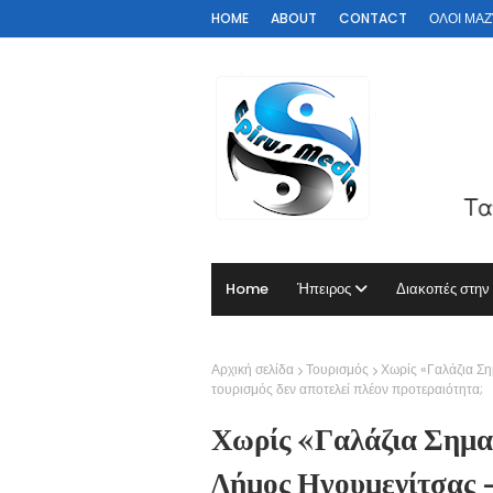
HOME
ABOUT
CONTACT
ΟΛΟΙ ΜΑΖΊ 
Home
Ήπειρος
Διακοπές στην
Αρχική σελίδα
Τουρισμός
Χωρίς «Γαλάζια Ση
τουρισμός δεν αποτελεί πλέον προτεραιότητα;
Χωρίς «Γαλάζια Σημαί
Δήμος Ηγουμενίτσας 