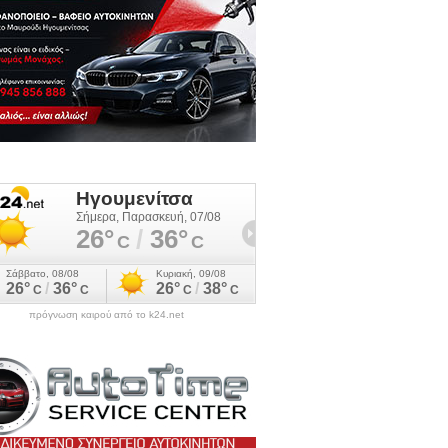
πρόγνωση καιρού από το k24.net