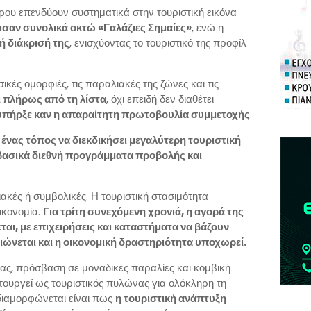
ρου επενδύουν συστηματικά στην τουριστική εικόνα
ισαν συνολικά οκτώ «Γαλάζιες Σημαίες»
, ενώ η
ή διάκρισή της
, ενισχύοντας το τουριστικό της προφίλ
κές ομορφιές, τις παραλιακές της ζώνες και τις
 πλήρως από τη λίστα
, όχι επειδή δεν διαθέτει
υπήρξε καν η απαραίτητη πρωτοβουλία συμμετοχής
.
ένας τόπος να διεκδικήσει μεγαλύτερη τουριστική
 βασικά διεθνή προγράμματα προβολής και
ιακές ή συμβολικές. Η τουριστική στασιμότητα
ικονομία.
Για τρίτη συνεχόμενη χρονιά, η αγορά της
ται, με επιχειρήσεις και καταστήματα να βάζουν
ιώνεται και η οικονομική δραστηριότητα υποχωρεί.
ίας, πρόσβαση σε μοναδικές παραλίες και κομβική
ουργεί ως τουριστικός πυλώνας για ολόκληρη τη
 διαμορφώνεται είναι πως
η τουριστική ανάπτυξη