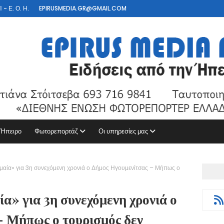
- Ε. Ο. Η.
EPIRUSMEDIA.GR@GMAIL.COM
 Ήπειρο
Φωτορεπορτάζ
Οι υπηρεσίες μας
μαία» για 3η συνεχόμενη χρονιά ο Δήμος Ηγουμενίτσας – Μήπως ο
α» για 3η συνεχόμενη χρονιά ο
– Μήπως ο τουρισμός δεν