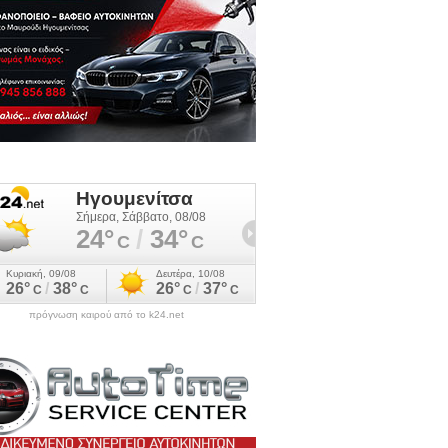
πρόγνωση καιρού από το k24.net