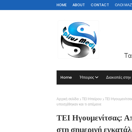
HOME
ABOUT
CONTACT
ΟΛΟΙ ΜΑΖΊ 
Home
Ήπειρος
Διακοπές στην
Αρχική σελίδα
ΤΕΙ Ηπείρου
ΤΕΙ Ηγουμενίτσας
υποσχέθηκαν και τι απέμεινε
ΤΕΙ Ηγουμενίτσας: Απ
στη σημερινή εγκατάλ