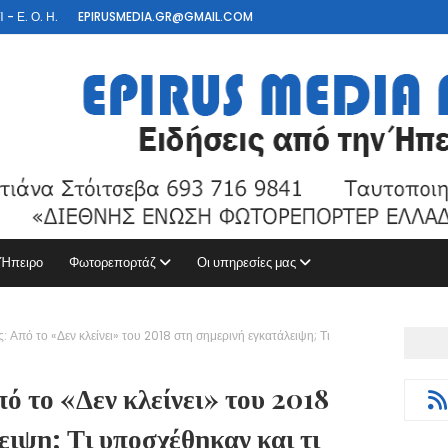
- Ε. Ο. Η.
EPIRUSMEDIA.GR@GMAIL.COM
 Ήπειρο
Φωτορεπορτάζ
Οι υπηρεσίες μας
: Από το «Δεν κλείνει» του 2018 στη σημερινή εγκατάλειψη; Τι
ό το «Δεν κλείνει» του 2018
ειψη; Τι υποσχέθηκαν και τι