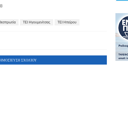
18
Θεσπρωτία
ΤΕΙ Ηγουμενίτσας
ΤΕΙ Ηπείρου
ΗΜΟΣΊΕΥΣΗ ΣΧΟΛΊΟΥ