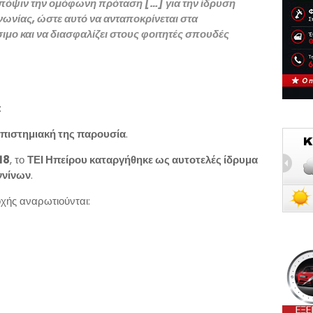
υπόψιν την ομόφωνη πρόταση […] για την ίδρυση
νωνίας, ώστε αυτό να ανταποκρίνεται στα
σιμο και να διασφαλίζει στους φοιτητές σπουδές
:
επιστημιακή της παρουσία
.
18
, το
ΤΕΙ Ηπείρου καταργήθηκε ως αυτοτελές ίδρυμα
ννίνων
.
οχής αναρωτιούνται: