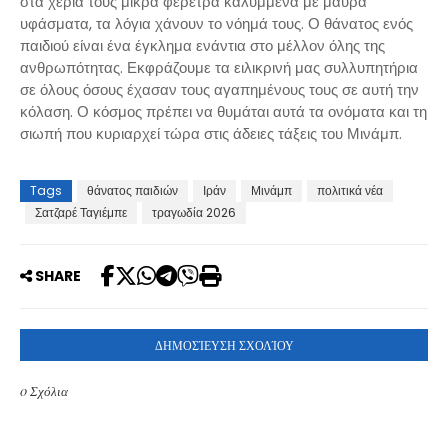
στα χέρια τους μικρά φέρετρα καλυμμένα με μαύρα
υφάσματα, τα λόγια χάνουν το νόημά τους. Ο θάνατος ενός
παιδιού είναι ένα έγκλημα ενάντια στο μέλλον όλης της
ανθρωπότητας. Εκφράζουμε τα ειλικρινή μας συλλυπητήρια
σε όλους όσους έχασαν τους αγαπημένους τους σε αυτή την
κόλαση. Ο κόσμος πρέπει να θυμάται αυτά τα ονόματα και τη
σιωπή που κυριαρχεί τώρα στις άδειες τάξεις του Μινάμπ.
Tags
θάνατος παιδιών
Ιράν
Μινάμπ
πολιτικά νέα
Σατζαρέ Ταγιέμπε
τραγωδία 2026
SHARE
ΔΗΜΟΣΊΕΥΣΗ ΣΧΟΛΊΟΥ
0 Σχόλια