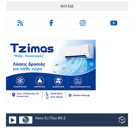
SOCIAL
Άκου Εν Πλω 89.2