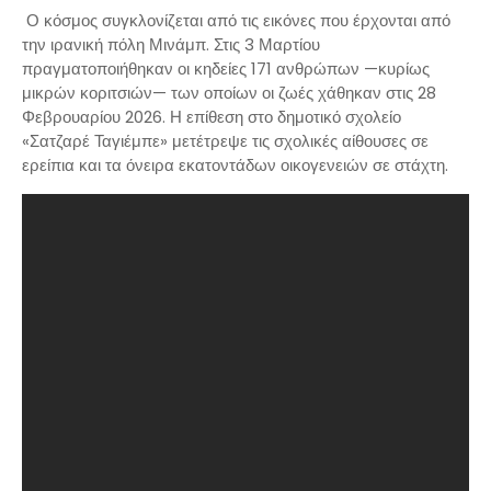
Ο κόσμος συγκλονίζεται από τις εικόνες που έρχονται από
την ιρανική πόλη Μινάμπ. Στις 3 Μαρτίου
πραγματοποιήθηκαν οι κηδείες 171 ανθρώπων —κυρίως
μικρών κοριτσιών— των οποίων οι ζωές χάθηκαν στις 28
Φεβρουαρίου 2026. Η επίθεση στο δημοτικό σχολείο
«Σατζαρέ Ταγιέμπε» μετέτρεψε τις σχολικές αίθουσες σε
ερείπια και τα όνειρα εκατοντάδων οικογενειών σε στάχτη.