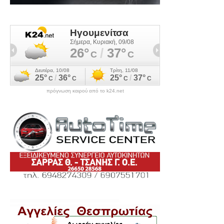
πρόγνωση καιρού από το k24.net