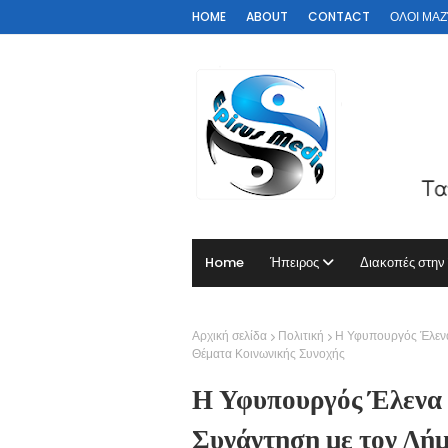
HOME
ABOUT
CONTACT
ΟΛΟΙ ΜΑΖΊ 
Home
Ήπειρος
Διακοπές στην
Αρχική σελίδα
Πολιτική
Η Υφυπουργός Έλενα
Θέματα Κοινωνικής Συνοχής
Η Υφυπουργός Έλενα 
Συνάντηση με τον Δή