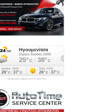
πρόγνωση καιρού από το k24.net