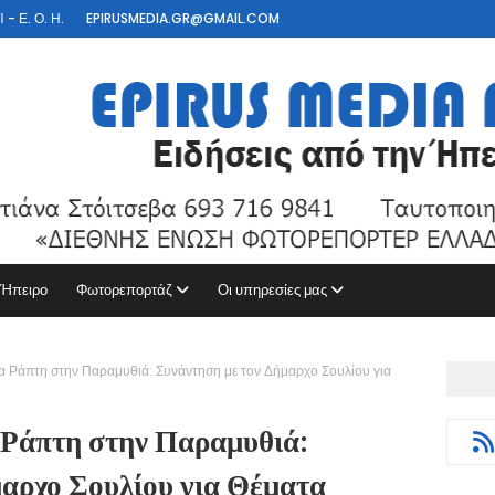
- Ε. Ο. Η.
EPIRUSMEDIA.GR@GMAIL.COM
 Ήπειρο
Φωτορεπορτάζ
Οι υπηρεσίες μας
 Ράπτη στην Παραμυθιά: Συνάντηση με τον Δήμαρχο Σουλίου για
Ράπτη στην Παραμυθιά:
μαρχο Σουλίου για Θέματα