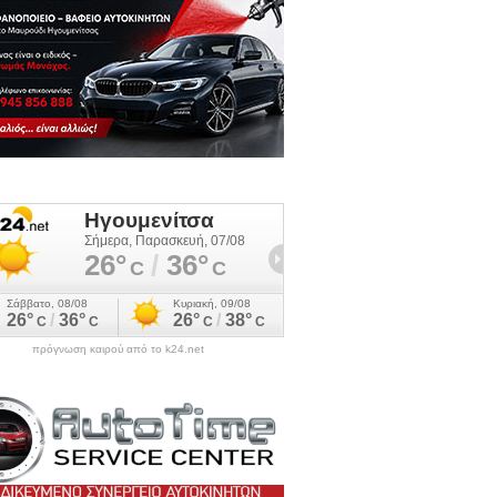
πρόγνωση καιρού από το k24.net