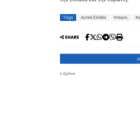
Tags
Δυτική Ελλάδα
Ηπειρος
Κα
SHARE
Δ
0 Σχόλια