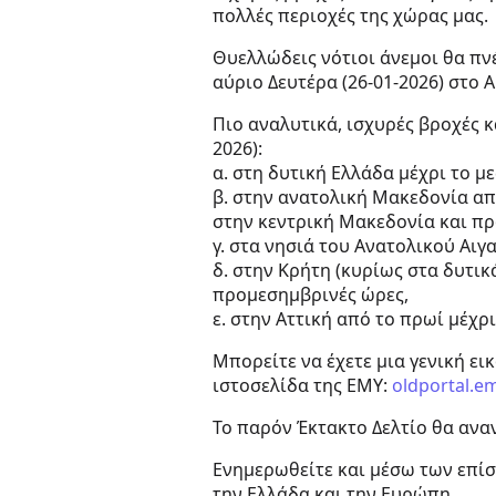
πολλές περιοχές της χώρας μας.
Θυελλώδεις νότιοι άνεμοι θα πνέ
αύριο Δευτέρα (26-01-2026) στο Α
Πιο αναλυτικά, ισχυρές βροχές κ
2026):
α. στη δυτική Ελλάδα μέχρι το μ
β. στην ανατολική Μακεδονία απ
στην κεντρική Μακεδονία και π
γ. στα νησιά του Ανατολικού Αι
δ. στην Κρήτη (κυρίως στα δυτικά
προμεσημβρινές ώρες,
ε. στην Αττική από το πρωί μέχρι
Μπορείτε να έχετε μια γενική ει
ιστοσελίδα της ΕΜΥ:
oldportal.e
Το παρόν Έκτακτο Δελτίο θα αναν
Ενημερωθείτε και μέσω των επί
την Ελλάδα και την Ευρώπη.