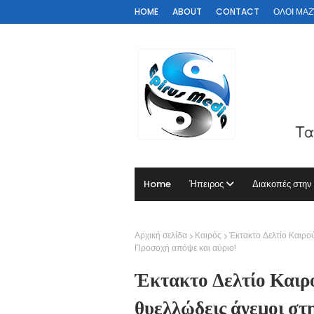
HOME
ABOUT
CONTACT
ΟΛΟΙ ΜΑΖΊ 
Home
Ήπειρος
Διακοπές στην
Αρχική σελίδα
Καιρός
Έκτακτο Δελτίο Καιρού
Προσοχή απόψε και αύριο!
Έκτακτο Δελτίο Καιρο
θυελλώδεις άνεμοι στ