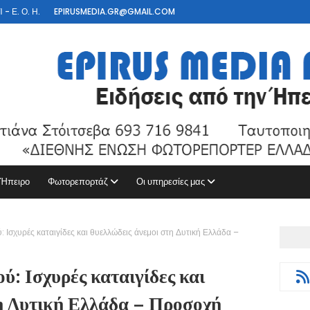
- Ε. Ο. Η.
EPIRUSMEDIA.GR@GMAIL.COM
 Ήπειρο
Φωτορεπορτάζ
Οι υπηρεσίες μας
: Ισχυρές καταιγίδες και θυελλώδεις άνεμοι στη Δυτική Ελλάδα –
ύ: Ισχυρές καταιγίδες και
η Δυτική Ελλάδα – Προσοχή