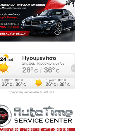
πρόγνωση καιρού από το k24.net