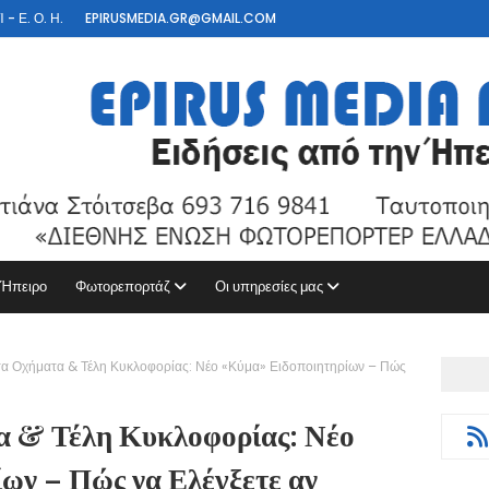
- Ε. Ο. Η.
EPIRUSMEDIA.GR@GMAIL.COM
 Ήπειρο
Φωτορεπορτάζ
Οι υπηρεσίες μας
α Οχήματα & Τέλη Κυκλοφορίας: Νέο «Κύμα» Ειδοποιητηρίων – Πώς
α & Τέλη Κυκλοφορίας: Νέο
ων – Πώς να Ελέγξετε αν