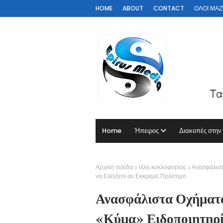
HOME
ABOUT
CONTACT
ΟΛΟΙ ΜΑΖΊ 
Home
Ήπειρος
Διακοπές στην
Αρχική σελίδα
τέλη κυκλοφορίας
Ανασφάλιστ
να Ελέγξετε αν Εκκρεμεί Πρόστιμο
Ανασφάλιστα Οχήματ
«Κύμα» Ειδοποιητηρί