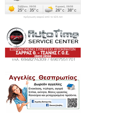
πρόγνωση καιρού από το k24.net