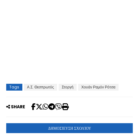
Tags
Α.Σ. Θεσπρωτός
Στοργή
Χουάν Ραμόν Ρότσα
SHARE
ΔΗΜΟΣΊΕΥΣΗ ΣΧΟΛΊΟΥ