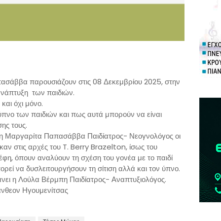
ασάββα παρουσιάζουν στις 08 Δεκεμβρίου 2025, στην
ανάπτυξη των παιδιών.
και όχι μόνο.
 ύπνο των παιδιών και πως αυτά μπορούν να είναι
σης τους.
η Μαργαρίτα Παπασάββα Παιδίατρος- Νεογνολόγος οι
αν στις αρχές του T. Berry Brazelton, ίσως του
φη, όπουν αναλύουν τη σχέση του γονέα με το παιδί
ρεί να δυσλειτουργήσουν τη σίτιση αλλά και τον ύπνο.
άνει η Λούλα Βέρμπη Παιδίατρος- Αναπτυξιολόγος.
άνθεον Ηγουμενίτσας