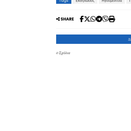
Tags
Εκδηλώσεις
Ηγουμενίτσα
SHARE
Δ
0 Σχόλια