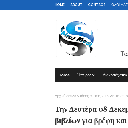
HOME
ABOUT
CONTACT
ΟΛΟΙ ΜΑΖΊ 
Home
Ήπειρος
Διακοπές στην
Αρχική σελίδα
Τάσος Μώκας
Την Δευτέρα 08
Την Δευτέρα 08 Δεκε
βιβλίων για βρέφη και 