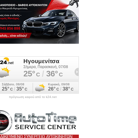
πρόγνωση καιρού από το k24.net