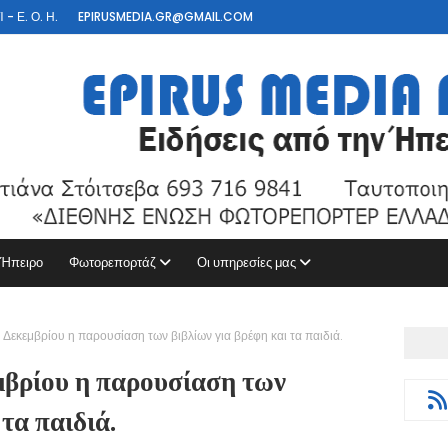
- Ε. Ο. Η.
EPIRUSMEDIA.GR@GMAIL.COM
 Ήπειρο
Φωτορεπορτάζ
Οι υπηρεσίες μας
 Δεκεμβρίου η παρουσίαση των βιβλίων για βρέφη και τα παιδιά.
μβρίου η παρουσίαση των
τα παιδιά.