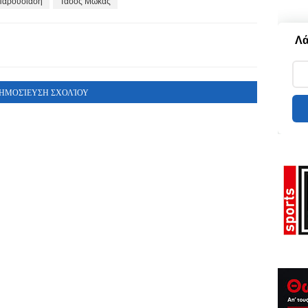
Παρουσίαση
Τάσος Μώκας
Λά
ΗΜΟΣΊΕΥΣΗ ΣΧΟΛΊΟΥ