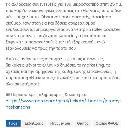
τις αλλόκοτες συνεντεύξεις για ένα μικροσκοπικό σπίτι 25 τ.μ.
που θυμίζουν εισαγωγικές εξετάσεις στο Harvard, τίποτα δεν
μένει ασχολίαστο. Observational comedy, deadpan
χιούμορ, raw στοιχεία και δόσεις σουρεαλισμού
εναλλάσσονται δημιουργώντας ένα θεατρικό roller coaster∙
σαν να μπαίνεις σε ζαχαροπλαστείο για μια τάρτα και
ξαφνικά να παρακολουθείς τελετή εξορκισμού… ενώ
εξακολουθείς να τρως την τάρτα σου.
Από τις ανθρώπινες ανασφάλειες και τις κοινωνικές
διακρίσεις μέχρι το ελληνικό δημόσιο, το marketing, τις
σχέσεις και την αμηχανία της καθημερινής επικοινωνίας, η
παράσταση «Ντεκαντάνς» σχολιάζει με καυστικό τρόπο όσα
όλοι σκεφτόμαστε.
🎟️ Περισσότερες πληροφορίες & εισιτήρια:
https://www.more.com/gr-el/tickets/theater/jeremy-
ntekantans
Tags
Εκδηλώσεις
Ηγουμενίτσα
Θέατρο
Θέατρο ΦΑΟΣ