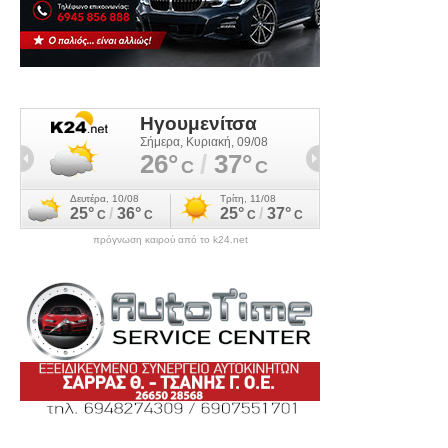
πρόγνωση καιρού από το k24.net