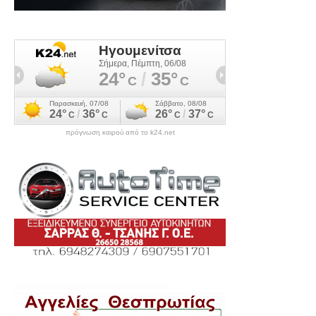
πρόγνωση καιρού από το k24.net