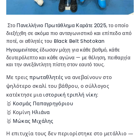
Στο
Πανελλήνιο Πρωτάθλημα Καράτε 2025
, το οποίο
διεξήχθη σε ακόμα πιο ανταγωνιστικό και επίπεδο από
ποτέ, οι αθλητές του
Black Belt Shotokan
Ηγουμενίτσας
έδωσαν μάχη για κάθε βαθμό, κάθε
δευτερόλεπτο και κάθε αγώνα — με θέληση, πειθαρχία
και την ανεξάντλητη πίστη στον εαυτό τους.
Με τρεις
πρωταθλητές
να ανεβαίνουν στο
ψηλότερο σκαλί του βάθρου, ο σύλλογος
κατέκτησε μια
ιστορική τριπλή νίκη
:
🥇
Κοσμάς Παπαγρηγόριου
🥇 Κομίνη
Ηλιάνα
🥇
Μώκας Μιχάλης
Η επιτυχία τους δεν περιορίστηκε στο μετάλλιο —