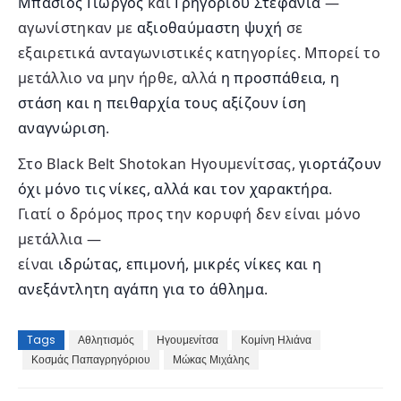
Μπάσιος Γιώργος
και
Γρηγορίου Στεφανία
—
αγωνίστηκαν με
αξιοθαύμαστη ψυχή
σε
εξαιρετικά ανταγωνιστικές κατηγορίες. Μπορεί το
μετάλλιο να μην ήρθε, αλλά
η προσπάθεια, η
στάση και η πειθαρχία τους αξίζουν ίση
αναγνώριση
.
Στο Black Belt Shotokan Ηγουμενίτσας,
γιορτάζουν
όχι μόνο τις νίκες, αλλά και τον χαρακτήρα
.
Γιατί ο δρόμος προς την κορυφή δεν είναι μόνο
μετάλλια —
είναι
ιδρώτας, επιμονή, μικρές νίκες και η
ανεξάντλητη αγάπη για το άθλημα
.
Tags
Αθλητισμός
Ηγουμενίτσα
Κομίνη Ηλιάνα
Κοσμάς Παπαγρηγόριου
Μώκας Μιχάλης