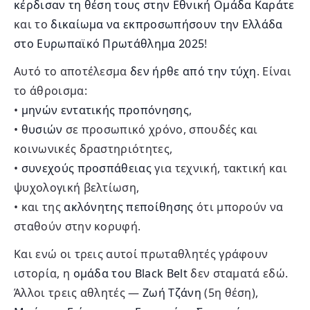
κέρδισαν τη θέση τους στην Εθνική Ομάδα Καράτε
και το
δικαίωμα να εκπροσωπήσουν την Ελλάδα
στο Ευρωπαϊκό Πρωτάθλημα 2025
!
Αυτό το αποτέλεσμα
δεν ήρθε από την τύχη
. Είναι
το άθροισμα:
•
μηνών εντατικής προπόνησης
,
•
θυσιών
σε προσωπικό χρόνο, σπουδές και
κοινωνικές δραστηριότητες,
•
συνεχούς προσπάθειας
για τεχνική, τακτική και
ψυχολογική βελτίωση,
• και της
ακλόνητης πεποίθησης
ότι μπορούν να
σταθούν στην κορυφή.
Και ενώ οι τρεις αυτοί πρωταθλητές γράφουν
ιστορία, η
ομάδα του Black Belt
δεν σταματά εδώ.
Άλλοι τρεις αθλητές —
Ζωή Τζάνη
(5η θέση),