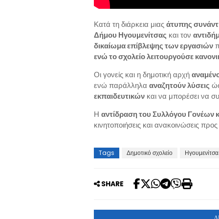
Κατά τη διάρκεια μιας
άτυπης συνάν
Δήμου Ηγουμενίτσας
και τον
αντιδή
δικαίωμα επίβλεψης των εργασιών
π
ενώ το σχολείο λειτουργούσε κανονι
Οι γονείς και η δημοτική αρχή
αναμένο
ενώ παράλληλα
αναζητούν λύσεις
ώσ
εκπαιδευτικών
και να μπορέσει να συν
Η
αντίδραση του Συλλόγου Γονέων 
κινητοποιήσεις και ανακοινώσεις προ
Tags
Δημοτικό σχολείο
Ηγουμενίτσα
SHARE
Δ