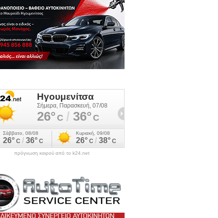
πρόγνωση καιρού από το k24.net