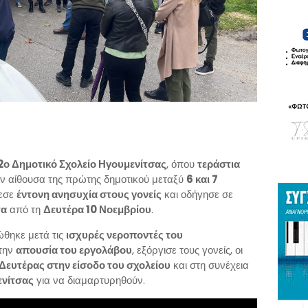
2ο Δημοτικό Σχολείο Ηγουμενίτσας
, όπου
τεράστια
ν αίθουσα της πρώτης δημοτικού μεταξύ
6 και 7
λεσε
έντονη ανησυχία στους γονείς
και οδήγησε σε
τα
από τη
Δευτέρα 10 Νοεμβρίου
.
ώθηκε μετά τις
ισχυρές νεροποντές του
 την
απουσία του εργολάβου
, εξόργισε τους γονείς, οι
Δευτέρας στην είσοδο του σχολείου
και στη συνέχεια
νίτσας
για να διαμαρτυρηθούν.