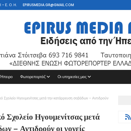
- Ε. Ο. Η.
EPIRUSMEDIA.GR@GMAIL.COM
 Ήπειρο
Φωτορεπορτάζ
Οι υπηρεσίες μας
κό Σχολείο Ηγουμενίτσας μετά την κατάρρευση σοβάδων – Αντιδρούν
ό Σχολείο Ηγουμενίτσας μετά
ων – Αντιδρούν οι γονείς