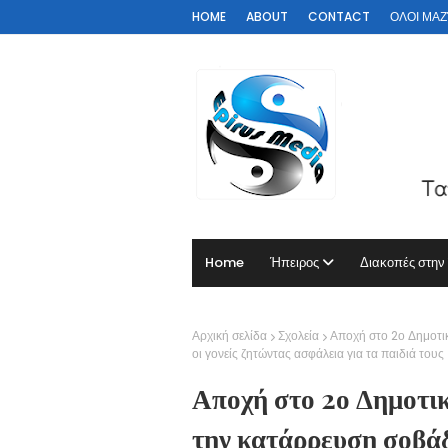
HOME
ABOUT
CONTACT
ΟΛΟΙ ΜΑΖΊ 
Home
Ήπειρος
Διακοπές στην
Αρχική σελίδα
Σχολεία
Αποχή στο 2ο Δημοτι
οι γονείς ζητώντας ασφάλεια για τα παιδιά τους
Αποχή στο 2ο Δημοτικ
την κατάρρευση σοβάδ