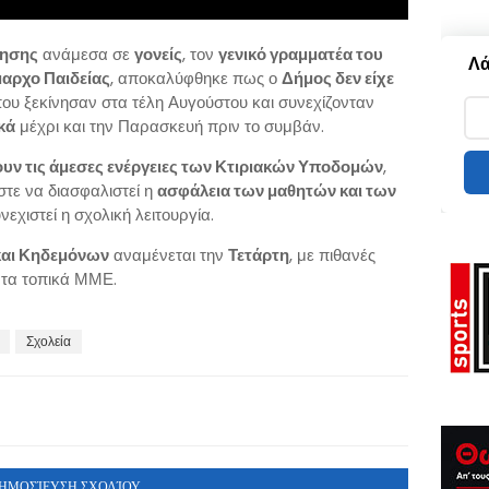
τησης
ανάμεσα σε
γονείς
, τον
γενικό γραμματέα του
Λά
μαρχο Παιδείας
, αποκαλύφθηκε πως ο
Δήμος δεν είχε
ου ξεκίνησαν στα τέλη Αυγούστου και συνεχίζονταν
κά
μέχρι και την Παρασκευή πριν το συμβάν.
υν τις άμεσες ενέργειες των Κτιριακών Υποδομών
,
τε να διασφαλιστεί η
ασφάλεια των μαθητών και των
εχιστεί η σχολική λειτουργία.
και Κηδεμόνων
αναμένεται την
Τετάρτη
, με πιθανές
ς τα τοπικά ΜΜΕ.
Σχολεία
ΗΜΟΣΊΕΥΣΗ ΣΧΟΛΊΟΥ