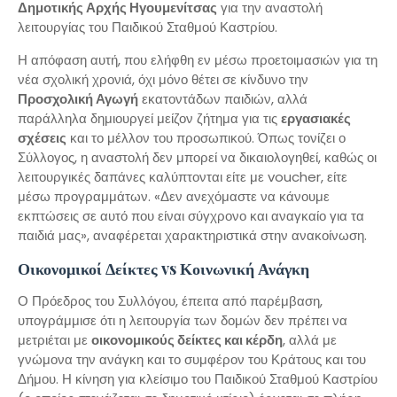
Δημοτικής Αρχής Ηγουμενίτσας
για την αναστολή
λειτουργίας του Παιδικού Σταθμού Καστρίου.
Η απόφαση αυτή, που ελήφθη εν μέσω προετοιμασιών για τη
νέα σχολική χρονιά, όχι μόνο θέτει σε κίνδυνο την
Προσχολική Αγωγή
εκατοντάδων παιδιών, αλλά
παράλληλα δημιουργεί μείζον ζήτημα για τις
εργασιακές
σχέσεις
και το μέλλον του προσωπικού. Όπως τονίζει ο
Σύλλογος, η αναστολή δεν μπορεί να δικαιολογηθεί, καθώς οι
λειτουργικές δαπάνες καλύπτονται είτε με voucher, είτε
μέσω προγραμμάτων. «Δεν ανεχόμαστε να κάνουμε
εκπτώσεις σε αυτό που είναι σύγχρονο και αναγκαίο για τα
παιδιά μας», αναφέρεται χαρακτηριστικά στην ανακοίνωση.
Οικονομικοί Δείκτες vs Κοινωνική Ανάγκη
Ο Πρόεδρος του Συλλόγου, έπειτα από παρέμβαση,
υπογράμμισε ότι η λειτουργία των δομών δεν πρέπει να
μετριέται με
οικονομικούς δείκτες και κέρδη
, αλλά με
γνώμονα την ανάγκη και το συμφέρον του Κράτους και του
Δήμου. Η κίνηση για κλείσιμο του Παιδικού Σταθμού Καστρίου