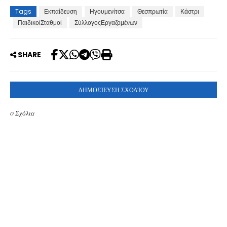
Tags
Εκπαίδευση
Ηγουμενίτσα
Θεσπρωτία
Κάστρι
ΠαιδικοίΣταθμοί
ΣύλλογοςΕργαζομένων
SHARE
ΔΗΜΟΣΊΕΥΣΗ ΣΧΟΛΊΟΥ
0 Σχόλια