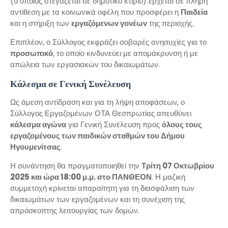
(ο οποίος στεγάζεται σε δημοτικό κτίριο) έρχεται σε πλήρη
αντίθεση με τα κοινωνικά οφέλη που προσφέρει η
Παιδεία
και η στήριξη των
εργαζόμενων γονέων
της περιοχής.
Επιπλέον, ο Σύλλογος εκφράζει σοβαρές ανησυχίες για το
προσωπικό
, το οποίο κινδυνεύει με απομάκρυνση ή με
απώλεια των εργασιακών του δικαιωμάτων.
Κάλεσμα σε Γενική Συνέλευση
Ως άμεση αντίδραση και για τη λήψη αποφάσεων, ο
Σύλλογος Εργαζομένων ΟΤΑ Θεσπρωτίας απευθύνει
κάλεσμα αγώνα
για Γενική Συνέλευση προς
όλους τους
εργαζομένους των παιδικών σταθμών του Δήμου
Ηγουμενίτσας
.
Η συνάντηση θα πραγματοποιηθεί την
Τρίτη 07 Οκτωβρίου
2025 και ώρα 18:00 μ.μ. στο ΠΑΝΘΕΟΝ
. Η μαζική
συμμετοχή κρίνεται απαραίτητη για τη διασφάλιση των
δικαιωμάτων των εργαζομένων και τη συνέχιση της
απρόσκοπτης λειτουργίας των δομών.