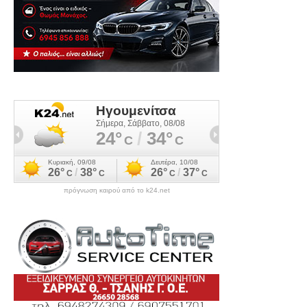
πρόγνωση καιρού από το k24.net