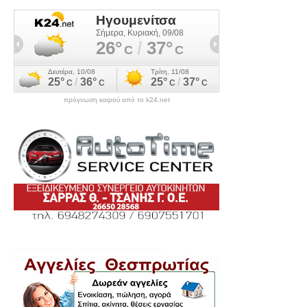
πρόγνωση καιρού από το k24.net