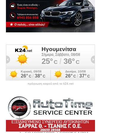
πρόγνωση καιρού από το k24.net