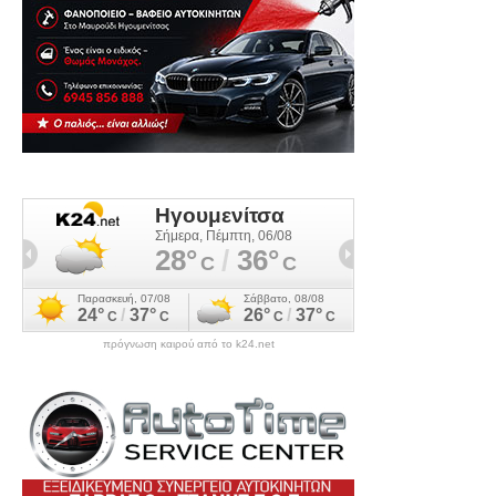
πρόγνωση καιρού από το k24.net