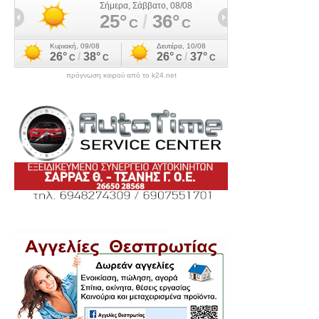
πρόγνωση καιρού από το k24.net