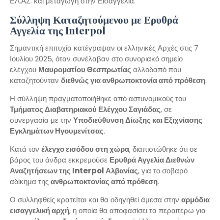
ΕΛ.ΑΣ. και μεταγωγή στην Εισαγγελία.
Σύλληψη Καταζητούμενου με Ερυθρά
Αγγελία της Interpol
Σημαντική επιτυχία κατέγραψαν οι ελληνικές Αρχές στις 7
Ιουλίου 2025, όταν συνέλαβαν στο συνοριακό σημείο
ελέγχου
Μαυροματίου Θεσπρωτίας
αλλοδαπό που
καταζητούνταν
διεθνώς για ανθρωποκτονία από πρόθεση
.
Η σύλληψη πραγματοποιήθηκε από αστυνομικούς του
Τμήματος Διαβατηριακού Ελέγχου Σαγιάδας
, σε
συνεργασία με την
Υποδιεύθυνση Δίωξης και Εξιχνίασης
Εγκλημάτων Ηγουμενίτσας
.
Κατά τον
έλεγχο εισόδου στη χώρα
, διαπιστώθηκε ότι σε
βάρος του άνδρα εκκρεμούσε
Ερυθρά Αγγελία Διεθνών
Αναζητήσεων της Interpol Αλβανίας
, για το σοβαρό
αδίκημα της
ανθρωποκτονίας από πρόθεση
.
Ο συλληφθείς κρατείται και θα οδηγηθεί άμεσα στην
αρμόδια
εισαγγελική αρχή
, η οποία θα αποφασίσει τα περαιτέρω για