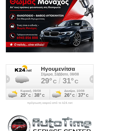
πρόγνωση καιρού από το k24.net