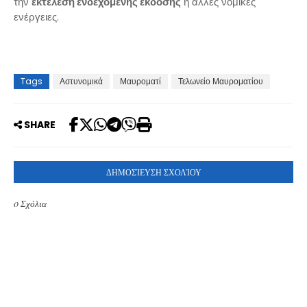
την
εκτέλεση ενδεχόμενης έκδοσης
ή άλλες νομικές
ενέργειες.
Tags
Αστυνομικά
Μαυροματί
Τελωνείο Μαυροματίου
SHARE
ΔΗΜΟΣΊΕΥΣΗ ΣΧΟΛΊΟΥ
0 Σχόλια