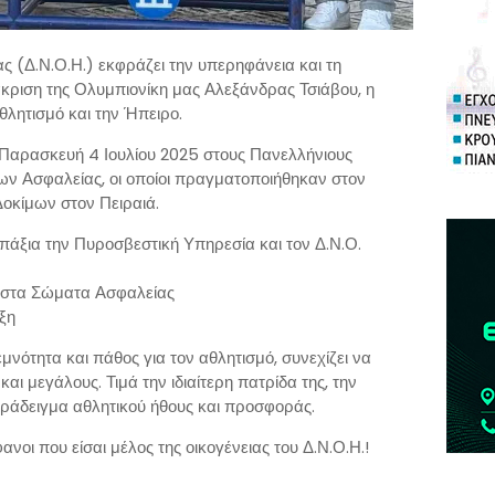
 (Δ.Ν.Ο.Η.) εκφράζει την υπερηφάνεια και τη
άκριση της Ολυμπιονίκη μας Αλεξάνδρας Τσιάβου, η
αθλητισμό και την Ήπειρο.
 Παρασκευή 4 Ιουλίου 2025 στους Πανελλήνιους
 Ασφαλείας, οι οποίοι πραγματοποιήθηκαν στον
οκίμων στον Πειραιά.
άξια την Πυροσβεστική Υπηρεσία και τον Δ.Ν.Ο.
 στα Σώματα Ασφαλείας
ξη
μνότητα και πάθος για τον αθλητισμό, συνεχίζει να
αι μεγάλους. Τιμά την ιδιαίτερη πατρίδα της, την
αράδειγμα αθλητικού ήθους και προσφοράς.
νοι που είσαι μέλος της οικογένειας του Δ.Ν.Ο.Η.!