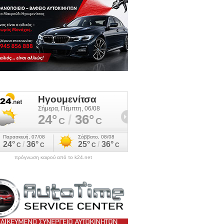
πρόγνωση καιρού από το k24.net