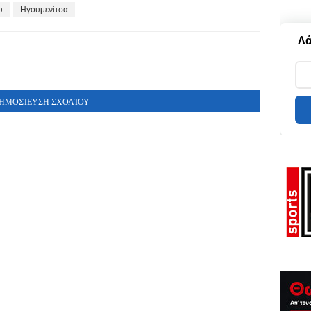
υ
Ηγουμενίτσα
Λά
ΗΜΟΣΊΕΥΣΗ ΣΧΟΛΊΟΥ