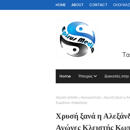
HOME
ABOUT
CONTACT
ΟΛΟΙ ΜΑΖΊ 
Home
Ήπειρος
Διακοπές στην
Αρχική σελίδα
Ηγουμενίτσα
Χρυσή ξανά η Α
Σωμάτων Ασφαλείας
Χρυσή ξανά η Αλεξάν
Αγώνες Κλειστής Κω