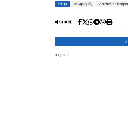
Tags
Αθλητισμός
Αλεξάνδρα Τσιάβο
SHARE
Δ
0 Σχόλια