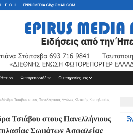
- Ε. Ο. Η.
EPIRUSMEDIA.GR@GMAIL.COM
 Ήπειρο
Φωτορεπορτάζ
Οι υπηρεσίες μας
λεξάνδρα Τσιάβου στους Πανελλήνιους Αγώνες Κλειστής Κωπηλασίας
δρα Τσιάβου στους Πανελλήνιους
πηλασίας Σωμάτων Ασφαλείας