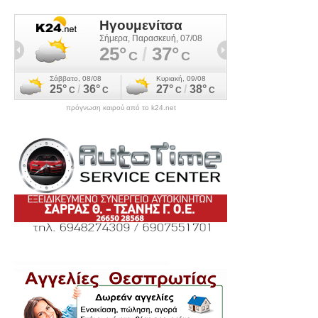
πρόγνωση καιρού από το k24.net