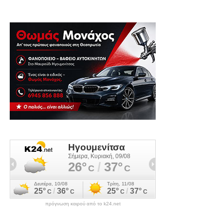
πρόγνωση καιρού από το k24.net