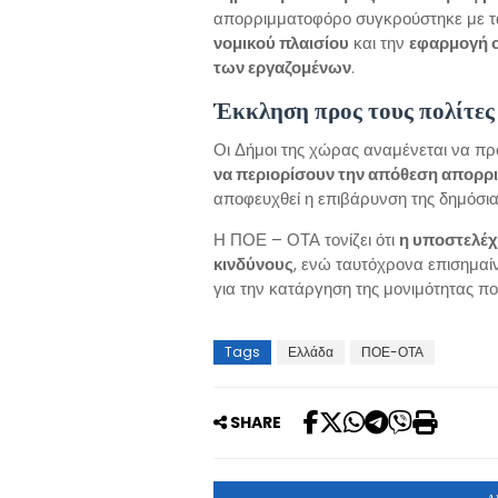
απορριμματοφόρο συγκρούστηκε με τ
νομικού πλαισίου
και την
εφαρμογή ο
των εργαζομένων
.
Έκκληση προς τους πολίτες
Οι Δήμοι της χώρας αναμένεται να π
να περιορίσουν την απόθεση απορρ
αποφευχθεί η επιβάρυνση της δημόσια
Η ΠΟΕ – ΟΤΑ τονίζει ότι
η υποστελέχ
κινδύνους
, ενώ ταυτόχρονα επισημαί
για την κατάργηση της μονιμότητας π
Tags
Ελλάδα
ΠΟΕ-ΟΤΑ
SHARE