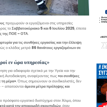
ους
προχωρούν οι εργαζόμενοι στις υπηρεσίες
ώρας το
Σαββατοκύριακο 5 και 6 Ιουλίου 2025
, έπειτα
ς της ΠΟΕ – ΟΤΑ
.
ρτυρία για τις συνθήκες εργασίας και την έλλειψη
θώς ο κλάδος μετρά
86 θανάτους εργαζομένων σε
κροί εν ώρα υπηρεσίας»
ση για αδιαφορία σχετικά με την Υγεία και την
ική Αυτοδιοίκηση, αναφέροντας πως
«οι συνθήκες
ε τη μέρα»
. Όπως σημειώνουν οι συνδικαλιστές, δεν
» – απαιτούνται
άμεσα μέτρα πρόληψης και
ο πρόσφατο εργατικό δυστύχημα στον Άλιμο, όπου
κτά κατά την αποκομιδή σκουπιδιών
, όταν