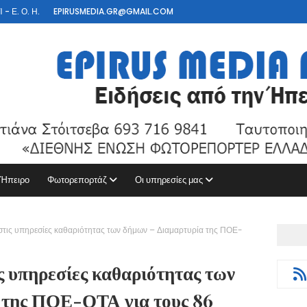
- Ε. Ο. Η.
EPIRUSMEDIA.GR@GMAIL.COM
 Ήπειρο
Φωτορεπορτάζ
Οι υπηρεσίες μας
τις υπηρεσίες καθαριότητας των δήμων – Διαμαρτυρία της ΠΟΕ-
 υπηρεσίες καθαριότητας των
 της ΠΟΕ-ΟΤΑ για τους 86