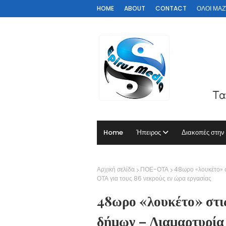
HOME
ABOUT
CONTACT
ΟΛΟΙ ΜΑΖΊ 
Home
Ήπειρος
Διακοπές στην
Αρχική σελίδα
ΠΟΕ-ΟΤΑ
48ωρο «λουκέτο» σ
ΟΤΑ για τους 86 νεκρούς εν ώρα εργασίας
48ωρο «λουκέτο» στις
δήμων – Διαμαρτυρία