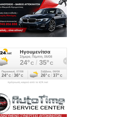
πρόγνωση καιρού από το k24.net