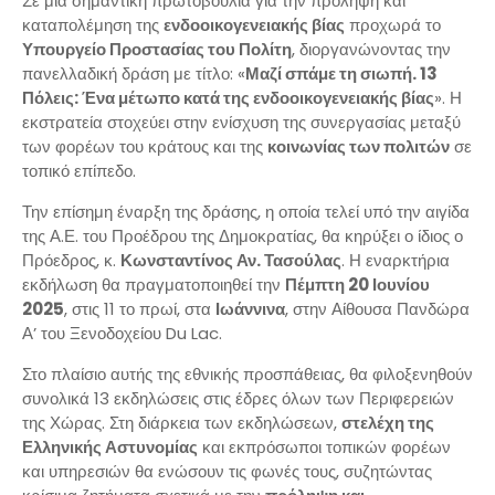
Σε μια σημαντική πρωτοβουλία για την πρόληψη και
καταπολέμηση της
ενδοοικογενειακής βίας
προχωρά το
Υπουργείο Προστασίας του Πολίτη
, διοργανώνοντας την
πανελλαδική δράση με τίτλο: «
Μαζί σπάμε τη σιωπή. 13
Πόλεις: Ένα μέτωπο κατά της ενδοοικογενειακής βίας
». Η
εκστρατεία στοχεύει στην ενίσχυση της συνεργασίας μεταξύ
των φορέων του κράτους και της
κοινωνίας των πολιτών
σε
τοπικό επίπεδο.
Την επίσημη έναρξη της δράσης, η οποία τελεί υπό την αιγίδα
της Α.Ε. του Προέδρου της Δημοκρατίας, θα κηρύξει ο ίδιος ο
Πρόεδρος, κ.
Κωνσταντίνος Αν. Τασούλας
. Η εναρκτήρια
εκδήλωση θα πραγματοποιηθεί την
Πέμπτη 20 Ιουνίου
2025
, στις 11 το πρωί, στα
Ιωάννινα
, στην Αίθουσα Πανδώρα
Α’ του Ξενοδοχείου Du Lac.
Στο πλαίσιο αυτής της εθνικής προσπάθειας, θα φιλοξενηθούν
συνολικά 13 εκδηλώσεις στις έδρες όλων των Περιφερειών
της Χώρας. Στη διάρκεια των εκδηλώσεων,
στελέχη της
Ελληνικής Αστυνομίας
και εκπρόσωποι τοπικών φορέων
και υπηρεσιών θα ενώσουν τις φωνές τους, συζητώντας