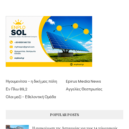
Ηγουμενίτσα - η δική μας πόλη
Epirus Media News
Εν Πλω 89,2
Αγγελίες Θεσπρωτίας
Ολοι μαζί - Εθελοντική Ομάδα
POPULAR POSTS
Η ανακοίνωση της Αστυνομίας για τους 14 τελωνιακούς