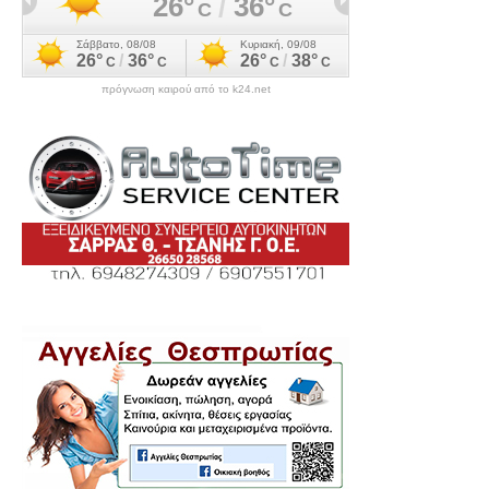
πρόγνωση καιρού από το k24.net