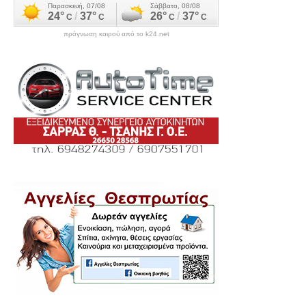
πρόγνωση καιρού από το k24.net