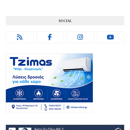
SOCIAL
Άκου Εν Πλω 89.2