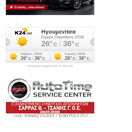
πρόγνωση καιρού από το k24.net