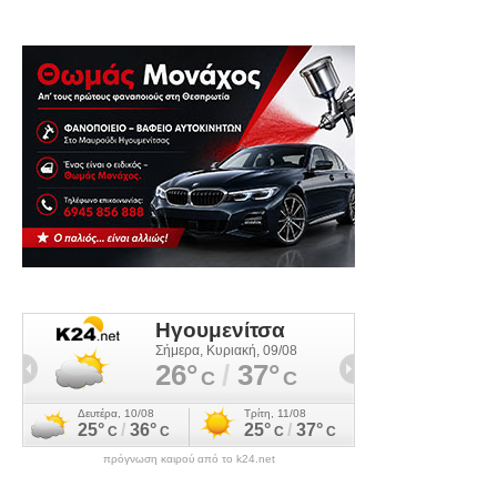
πρόγνωση καιρού από το k24.net