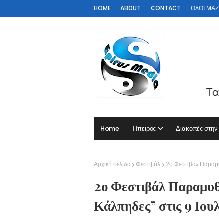
HOME
ABOUT
CONTACT
ΟΛΟΙ ΜΑΖΊ 
Home
Ήπειρος
Διακοπές στην
Αρχική σελίδα
Φεστιβάλ
2ο Φεστιβάλ Παραμυ
2ο Φεστιβάλ Παραμυθ
Κάλπηδες” στις 9 Ιου