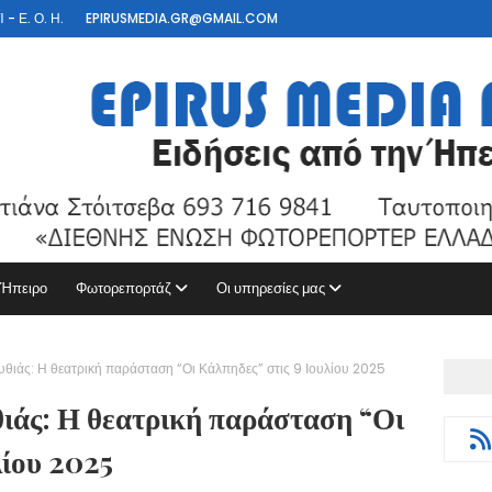
- Ε. Ο. Η.
EPIRUSMEDIA.GR@GMAIL.COM
 Ήπειρο
Φωτορεπορτάζ
Οι υπηρεσίες μας
θιάς: Η θεατρική παράσταση “Οι Κάλπηδες” στις 9 Ιουλίου 2025
ιάς: Η θεατρική παράσταση “Οι
λίου 2025