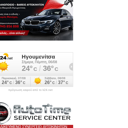
πρόγνωση καιρού από το k24.net