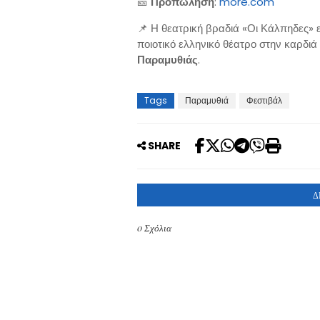
🎫
Προπώληση
:
more.com
📌 Η θεατρική βραδιά «Οι Κάλπηδες» ε
ποιοτικό ελληνικό θέατρο στην καρδιά
Παραμυθιάς
.
Tags
Παραμυθιά
Φεστιβάλ
SHARE
Δ
0 Σχόλια