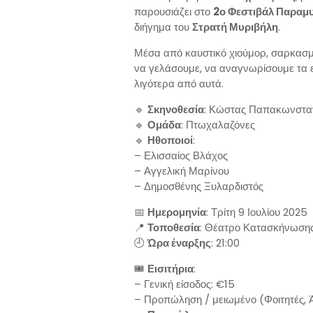
παρουσιάζει στο
2ο Φεστιβάλ Παραμ
διήγημα του
Στρατή Μυριβήλη
.
Μέσα από καυστικό χιούμορ, σαρκασμ
να γελάσουμε, να αναγνωρίσουμε τα 
λιγότερα από αυτά.
🔹
Σκηνοθεσία
: Κώστας Παπακωνστα
🔹
Ομάδα
: Πτωχαλαζόνες
🔹
Ηθοποιοί
:
– Ελισσαίος Βλάχος
– Αγγελική Μαρίνου
– Δημοσθένης Ξυλαρδιστός
📅
Ημερομηνία
: Τρίτη 9 Ιουλίου 2025
📍
Τοποθεσία
: Θέατρο Κατασκήνωση
🕘
Ώρα έναρξης
: 21:00
🎟️
Εισιτήρια
:
– Γενική είσοδος: €15
– Προπώληση / μειωμένο (Φοιτητές, 