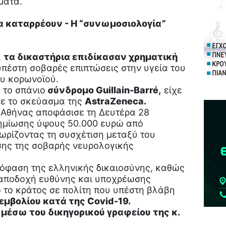
ματα.
 καταρρέουν - Η “συνωμοσιολογία”
,
τα δικαστήρια επιδίκασαν χρηματική
υπέστη σοβαρές επιπτώσεις στην υγεία του
ου κορωνοϊού.
 το σπάνιο
σύνδρομο Guillain-Barré,
είχε
με το σκεύασμα της
AstraZeneca.
ς Αθήνας αποφάσισε τη Δευτέρα 28
ημίωσης ύψους 50.000 ευρώ από
ωρίζοντας τη συσχέτιση μεταξύ του
σης της σοβαρής νευρολογικής
απόφαση της ελληνικής δικαιοσύνης, καθώς
 αποδοχή ευθύνης και υποχρέωσης
το κράτος σε πολίτη που υπέστη βλάβη
εμβολίου κατά της Covid-19.
μέσω του δικηγορικού γραφείου της κ.