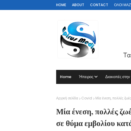
HOME
ABOUT
CONTACT
ΟΛΟΙ ΜΑΖΊ 
Home
Ήπειρος
Διακοπές στην
Αρχική σελίδα
Covid
Μία ένεση, πολλές ζω
Μία ένεση, πολλές ζω
σε θύμα εμβολίου κατ