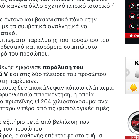
λά κανένα άλλο σχετικό ιατρικό ιστορικό ή
 έντονο και βασανιστικό πόνο στην
, με τα συμβατικά αναλγητικά να
ατικά.
υμπτώματα παράλυσης του προσώπου του
οδευτικά και παρόμοια συμπτώματα
υρά του προσώπου.
σθενής εμφάνισε
παράλυση του
ύ V
και στις δύο πλευρές του προσώπου
άτη παρέμεινε.
ετάσεις δεν αποκάλυψαν κάποιο ελάττωμα.
φυονωτιαία παρακέντηση, η οποία
 πρωτεΐνης (1.264 χιλιοστόγραμμα ανά
υττάρων πέρα από τις φυσιολογικές τιμές,
.
ε εξιτήριο μετά από βελτίωση των
 του προσώπου.
ώρες, ο ασθενής επέστρεψε στο τμήμα