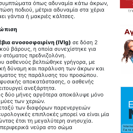
 συμπτώματα όπως αδυναμία κάτω άκρων,
τώση ποδιού, μέτρια αδυναμία στα χέρια
ει γάντια ή μακριές κάλτσες.
τώπιση
βια ανοσοσφαιρίνη (IVIg)
σε δόση 2
κού βάρους, η οποία συνεχίστηκε για
ου στόματος πρεδνιζολόνη.
ου ασθενούς βελτιώθηκε γρήγορα, με
κή δύναμη και παράλυση των άκρων και
ώματος της παράλυσης του προσώπου.
 φυσικής αποκατάστασης, ο ασθενής
ειτουργεί ανεξάρτητα.
ς δύο μήνες αργότερα αποκάλυψε μόνο
 μύες των χεριών.
 μεταξύ των διαφόρων παρενεργειών
ευρολογικές επιπλοκές μπορεί να είναι μία
ώντας έτσι τη μεγαλύτερη ανησυχία.
περιφερικά νεύρα στο σώμα