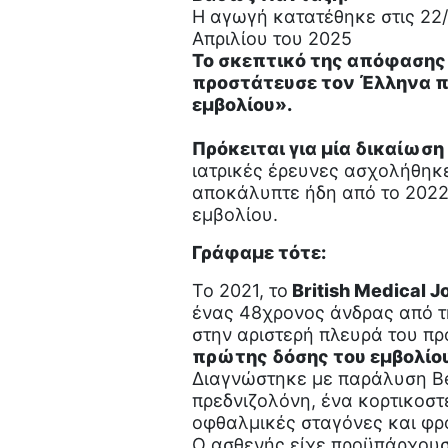
Η αγωγή κατατέθηκε στις 22
Απριλίου του 2025
Το σκεπτικό της απόφασης 
προστάτευσε τον Έλληνα πο
εμβολίου».
Πρόκειται για μία δικαίωση
ιατρικές έρευνες ασχολήθηκε
αποκάλυπτε ήδη από το 2022 
εμβολίου.
Γράφαμε τότε:
Το 2021, το
British Medical J
ένας 48χρονος άνδρας από 
στην αριστερή πλευρά του π
πρώτης δόσης του εμβολίο
Διαγνώστηκε με παράλυση Bel
πρεδνιζολόνη, ένα κορτικοστ
οφθαλμικές σταγόνες και φρο
Ο ασθενής είχε προϋπάρχουσ