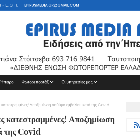
- Ε. Ο. Η.
EPIRUSMEDIA.GR@GMAIL.COM
 Ήπειρο
Φωτορεπορτάζ
Οι υπηρεσίες μας
ές κατεστραμμένες! Αποζημίωση σε θύμα εμβολίου κατά της Covid
ές κατεστραμμένες! Αποζημίωση
ά της Covid