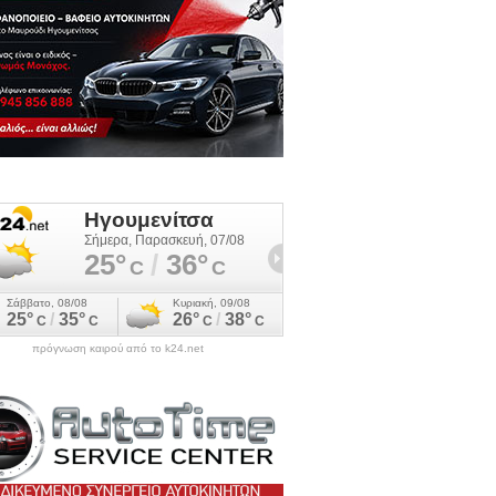
πρόγνωση καιρού από το k24.net