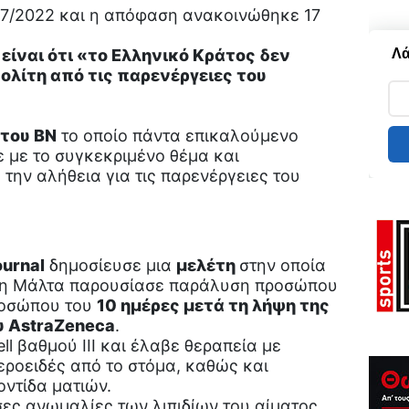
/7/2022 και η απόφαση ανακοινώθηκε 17
Λά
είναι ότι «το Ελληνικό Κράτος δεν
λίτη από τις παρενέργειες του
 του ΒΝ
το οποίο πάντα επικαλούμενο
 με το συγκεκριμένο θέμα και
την αλήθεια για τις παρενέργειες του
ournal
δημοσίευσε μια
μελέτη
στην οποία
τη Μάλτα παρουσίασε παράλυση προσώπου
ροσώπου του
10 ημέρες μετά τη λήψη της
υ AstraZeneca
.
l βαθμού III και έλαβε θεραπεία με
εροειδές από το στόμα, καθώς και
ντίδα ματιών.
ες ανωμαλίες των λιπιδίων του αίματος