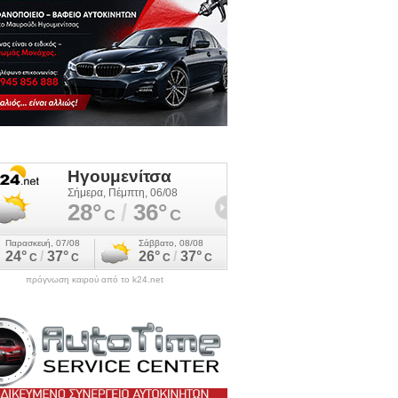
πρόγνωση καιρού από το k24.net