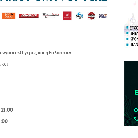
ινγουεϊ «Ο γέρος και η θάλασσα»
νκσι
 21:00
1:00