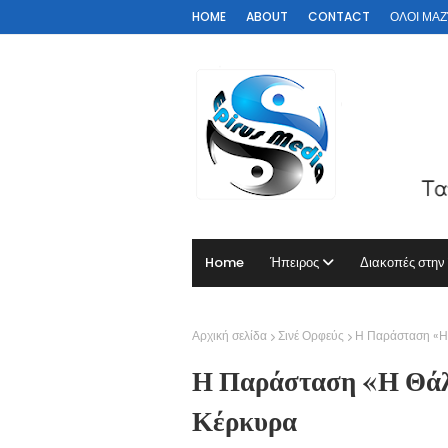
HOME
ABOUT
CONTACT
ΟΛΟΙ ΜΑΖΊ 
Home
Ήπειρος
Διακοπές στην
Αρχική σελίδα
Σινέ Ορφεύς
Η Παράσταση «Η 
Η Παράσταση «Η Θάλα
Κέρκυρα