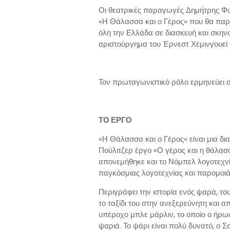
Οι θεατρικές παραγωγές Δημήτρης Φ
«Η Θάλασσα και ο Γέρος» που θα παρο
όλη την Ελλάδα σε διασκευή και σκην
αριστούργημα του Έρνεστ Χέμινγουεϊ 
Τον πρωταγωνιστικό ρόλο ερμηνεύει ο
ΤΟ ΕΡΓΟ
«Η Θάλασσα και ο Γέρος» είναι μια δ
Πούλιτζερ έργο «Ο γέρος και η θάλασσ
απονεμήθηκε και το Νόμπελ λογοτεχνί
παγκόσμιας λογοτεχνίας και παρομοιάζ
Περιγράφει την ιστορία ενός ψαρά, το
το ταξίδι του στην ανεξερεύνητη και 
υπέροχο μπλε μάρλιν, το οποίο ο ήρ
ψαριά. Το ψάρι είναι πολύ δυνατό, ο Σ