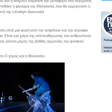
951 και η Μαρλέν Καμίνκσι την μεταφέρει στη σύγχρονη
στέθηκε η φιγούρα της Θάλασσας που θα ερμηνεύσει η
ωνή της η Evelyn Assouad.
ύση είναι μια φυγή από την ασφάλεια και την ατροφία
α. Είναι για χάρη της απελευθέρωσης του ανθρώπινου
ος γίνεται μέρος της βαθιάς αρμονίας του φυσικού
το Ο γέρος και η θάλασσα»