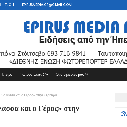
- Ε. Ο. Η.
EPIRUSMEDIA.GR@GMAIL.COM
 Ήπειρο
Φωτορεπορτάζ
Οι υπηρεσίες μας
Θάλασσα και ο Γέρος» στην Κέρκυρα
σσα και ο Γέρος» στην