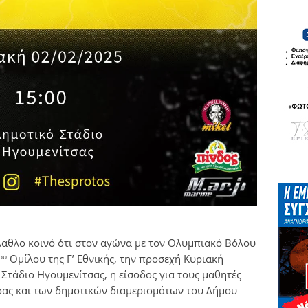
αθλο κοινό ότι στον αγώνα με τον Ολυμπιακό Βόλου
ου
Ομίλου της Γ’ Εθνικής, την προσεχή Κυριακή
 Στάδιο Ηγουμενίτσας, η είσοδος για τους μαθητές
σας και των δημοτικών διαμερισμάτων του Δήμου