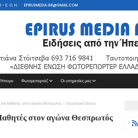
- Ε. Ο. Η.
EPIRUSMEDIA.GR@GMAIL.COM
 Ήπειρο
Φωτορεπορτάζ
Οι υπηρεσίες μας
 για Μαθητές στον αγώνα Θεσπρωτός - Ολυμπιακό Βόλου
Μαθητές στον αγώνα Θεσπρωτός