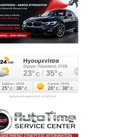
πρόγνωση καιρού από το k24.net