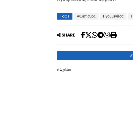
Tags
Αθλητισμός
Ηγουμενίτσα
Π
SHARE
Δ
0 Σχόλια