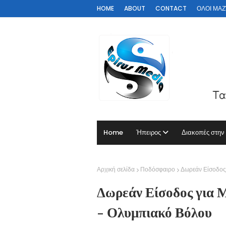
HOME
ABOUT
CONTACT
ΟΛΟΙ ΜΑΖΊ 
Home
Ήπειρος
Διακοπές στην
Αρχική σελίδα
Ποδόσφαιρο
Δωρεάν Είσοδος
Δωρεάν Είσοδος για 
- Ολυμπιακό Βόλου