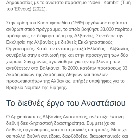
Δημοκρατίας με το ανώτατο παράσημο “Nderi i Kombit” (Τιμή
του Έθνους) (2021).
Στην κρίση του Κοσσυφοπεδίου (1999) οργάνωσε ευρύτατο
ανθρωπιστικό πρόγραμμα, το οποίο βοήθησε 33.000 περίπου
πρόσφυγες σε διάφορα μέρη της Αλβανίας. Συνέδεσε την
Εκκλησία της Αλβανίας με διεθνείς Εκκλησιαστικούς
Οργανισμούς. Kατά την ένταση μεταξύ Ελλάδος – Αλβανίας
συνέβαλε στην εκτόνωσή της και στην προσέγγιση των δύο
χωρών. Συγχρόνως αγωνίσθηκε για την άμβλυνση των
αντιθέσεων στα Βαλκάνια. Το 2000, κατόπιν προτάσεως 33
Ακαδημαϊκών της Ακαδημίας Αθηνών και πολλών
προσωπικοτήτων της Αλβανίας, υπήρξε υποψήφιος για το
Βραβείο Νόμπελ της Ειρήνης.
Το διεθνές έργο του Αναστάσιου
Ο Αρχιεπίσκοπος Αλβανίας Αναστάσιος, ανέπτυξε έντονη
διεθνή διεκκλησιαστική δραστηριότητα. Συμμετείχε σε
διεθνείς οργανισμούς και επιστημονικές επιτροπές. Μετείχε
σε πολλά διεθνή συνέδρια, διορθόδοξες, διαχριστιανικές και