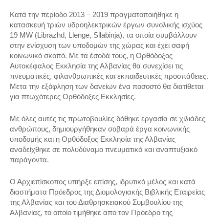
Κατά την περίοδο 2013 – 2019 πραγματοποιήθηκε η
κατασκευή τριών υδροηλεκτρικών έργων συνολικής ισχύος
19 MW (Librazhd, Llenge, Sllabinja), τα οποία συμβάλλουν
στην ενίσχυση των υποδομών της χώρας και έχει σαφή
κοινωνικό σκοπό. Με τα έσοδά τους, η Ορθόδοξος
Αυτοκέφαλος Εκκλησία της Αλβανίας θα συνεχίσει τις
πνευματικές, φιλανθρωπικές και εκπαιδευτικές προσπάθειες.
Μετα την εξόφληση των δανείων ένα ποσοστό θα διατίθεται
για πτωχότερες Ορθόδοξες Εκκλησίες.
Mε όλες αυτές τις πρωτοβουλίες δόθηκε εργασία σε χιλιάδες
ανθρώπους, δημιουργήθηκαν σοβαρά έργα κοινωνικής
υποδομής και η Ορθόδοξος Εκκλησία της Αλβανίας
αναδείχθηκε σε πολυδύναμο πνευματικό και αναπτυξιακό
παράγοντα.
Ο Αρχιεπίσκοπος υπήρξε επίσης, ιδρυτικό μέλος και κατά
διαστήματα Πρόεδρος της Διομολογιακής Βιβλικής Εταιρείας
της Αλβανίας και του Διαθρησκειακού Συμβουλίου της
Αλβανίας, το οποίο τιμήθηκε απο τον Πρόεδρο της