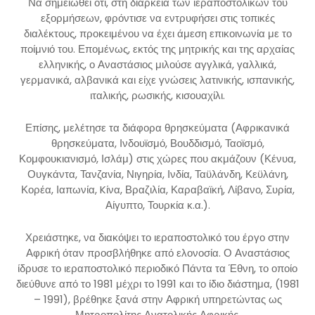
Να σημειωθεί ότι, στη διάρκεια των ιεραποστολικών του
εξορμήσεων, φρόντισε να εντρυφήσει στις τοπικές
διαλέκτους, προκειμένου να έχει άμεση επικοινωνία με το
ποίμνιό του. Επομένως, εκτός της μητρικής και της αρχαίας
ελληνικής, ο Αναστάσιος μιλούσε αγγλικά, γαλλικά,
γερμανικά, αλβανικά και είχε γνώσεις λατινικής, ισπανικής,
ιταλικής, ρωσικής, κισουαχίλι.
Επίσης, μελέτησε τα διάφορα θρησκεύματα (Αφρικανικά
θρησκεύματα, Ινδουϊσμό, Βουδδισμό, Ταοϊσμό,
Κομφουκιανισμό, Ισλάμ) στις χώρες που ακμάζουν (Κένυα,
Ουγκάντα, Τανζανία, Νιγηρία, Ινδία, Ταϋλάνδη, Κεϋλάνη,
Κορέα, Ιαπωνία, Kίνα, Βραζιλία, Καραβαϊκή, Λίβανο, Συρία,
Αίγυπτο, Τουρκία κ.α.).
Χρειάστηκε, να διακόψει το ιεραποστολικό του έργο στην
Αφρική όταν προσβλήθηκε από ελονοσία. Ο Αναστάσιος
ίδρυσε το ιεραποστολικό περιοδικό Πάντα τα Έθνη, το οποίο
διεύθυνε από το 1981 μέχρι το 1991 και το ίδιο διάστημα, (1981
– 1991), βρέθηκε ξανά στην Αφρική υπηρετώντας ως
Μητροπολίτης Ανατολικής Αφρικής.