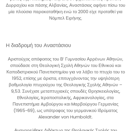
Δυρραχίου και πάσης Αλβανίας, Αναστάσιος αφήνει πίσω του
μία πλούσια παρακαταθήκη ενώ το 2000 είχε προταθεί για
Νόμπελ Ειρήνης.
Η διαδρομή του Αναστάσιου
Αριστούχος απόφοιτος του Β’ Γυμνασίου Αρρένων Αθηνών,
σπούδασε στη Θεολογική Σχολή Αθηνών του Εθνικού και
Καποδιστριακού Πανεπιστημίου για να λάβει το πτυχίο του το
1952, επίσης με άριστα, επιτυγχάνοντας την υψηλότερη
βαθμολογία πτυχιούχου της Θεολογικής Σχολής Αθηνών –
9,53. Συνέχισε μεταπτυχιακές σπουδές Θρησκειολογίας,
Eθνολογίας, Iεραποστολικής, Aφρικανολογίας, στα
Πανεπιστήμια Aμβούργου και Mαρβούργου Γερμανίας
(1965-69), ως υπότροφος του γερμανικού Ιδρύματος
Alexander von Humboldt.
Αναγορεύθηκε Διδάκτωρ της Θεολογικής Σχολής του