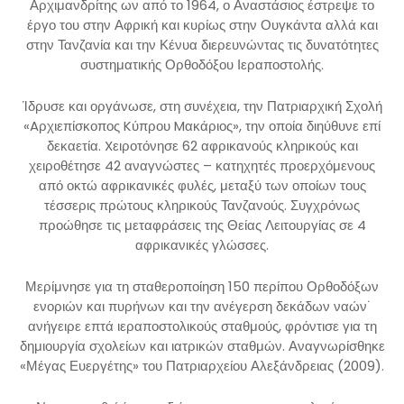
Αρχιμανδρίτης ων από το 1964, ο Αναστάσιος έστρεψε το
έργο του στην Αφρική και κυρίως στην Ουγκάντα αλλά και
στην Τανζανία και την Κένυα διερευνώντας τις δυνατότητες
συστηματικής Ορθοδόξου Ιεραποστολής.
Ίδρυσε και οργάνωσε, στη συνέχεια, την Πατριαρχική Σχολή
«Aρχιεπίσκοπος Kύπρου Mακάριος», την οποία διηύθυνε επί
δεκαετία. Xειροτόνησε 62 αφρικανούς κληρικούς και
χειροθέτησε 42 αναγνώστες – κατηχητές προερχόμενους
από οκτώ αφρικανικές φυλές, μεταξύ των οποίων τους
τέσσερις πρώτους κληρικούς Τανζανούς. Συγχρόνως
προώθησε τις μεταφράσεις της Θείας Λειτουργίας σε 4
αφρικανικές γλώσσες.
Μερίμνησε για τη σταθεροποίηση 150 περίπου Ορθοδόξων
ενοριών και πυρήνων και την ανέγερση δεκάδων ναών˙
ανήγειρε επτά ιεραποστολικούς σταθμούς, φρόντισε για τη
δημιουργία σχολείων και ιατρικών σταθμών. Αναγνωρίσθηκε
«Μέγας Ευεργέτης» του Πατριαρχείου Αλεξάνδρειας (2009).