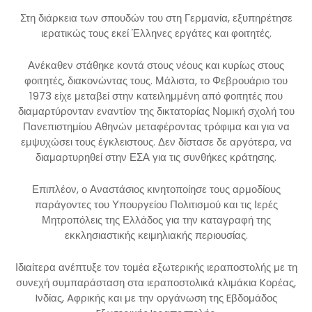
Στη διάρκεια των σπουδών του στη Γερμανία, εξυπηρέτησε
ιερατικώς τους εκεί Έλληνες εργάτες και φοιτητές.
Ανέκαθεν στάθηκε κοντά στους νέους και κυρίως στους
φοιτητές, διακονώντας τους. Μάλιστα, το Φεβρουάριο του
1973 είχε μεταβεί στην κατειλημμένη από φοιτητές που
διαμαρτύρονταν εναντίον της δικτατορίας Νομική σχολή του
Πανεπιστημίου Αθηνών μεταφέροντας τρόφιμα και για να
εμψυχώσει τους έγκλειστους. Δεν δίστασε δε αργότερα, να
διαμαρτυρηθεί στην ΕΣΑ για τις συνθήκες κράτησης.
Επιπλέον, ο Αναστάσιος κινητοποίησε τους αρμοδίους
παράγοντες του Υπουργείου Πολιτισμού και τις Ιερές
Μητροπόλεις της Ελλάδος για την καταγραφή της
εκκλησιαστικής κειμηλιακής περιουσίας.
Ιδιαίτερα ανέπτυξε τον τομέα εξωτερικής ιεραποστολής με τη
συνεχή συμπαράσταση στα ιεραποστολικά κλιμάκια Kορέας,
Iνδίας, Aφρικής και με την οργάνωση της Eβδομάδος