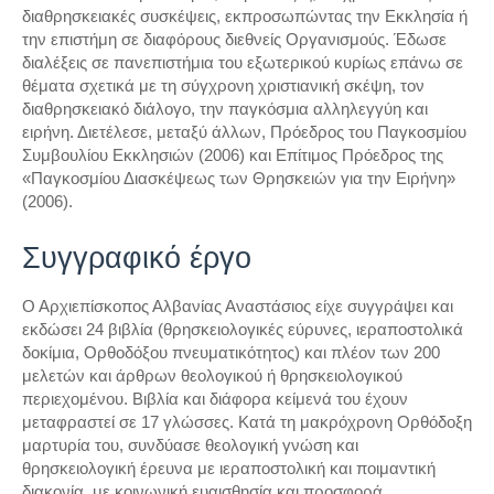
διαθρησκειακές συσκέψεις, εκπροσωπώντας την Εκκλησία ή
την επιστήμη σε διαφόρους διεθνείς Οργανισμούς. Έδωσε
διαλέξεις σε πανεπιστήμια του εξωτερικού κυρίως επάνω σε
θέματα σχετικά με τη σύγχρονη χριστιανική σκέψη, τον
διαθρησκειακό διάλογο, την παγκόσμια αλληλεγγύη και
ειρήνη. Διετέλεσε, μεταξύ άλλων, Πρόεδρος του Παγκοσμίου
Συμβουλίου Εκκλησιών (2006) και Επίτιμος Πρόεδρος της
«Παγκοσμίου Διασκέψεως των Θρησκειών για την Ειρήνη»
(2006).
Συγγραφικό έργο
Ο Αρχιεπίσκοπος Αλβανίας Αναστάσιος είχε συγγράψει και
εκδώσει 24 βιβλία (θρησκειολογικές εύρυνες, ιεραποστολικά
δοκίμια, Ορθοδόξου πνευματικότητος) και πλέον των 200
μελετών και άρθρων θεολογικού ή θρησκειολογικού
περιεχομένου. Βιβλία και διάφορα κείμενά του έχουν
μεταφραστεί σε 17 γλώσσες. Κατά τη μακρόχρονη Ορθόδοξη
μαρτυρία του, συνδύασε θεολογική γνώση και
θρησκειολογική έρευνα με ιεραποστολική και ποιμαντική
διακονία, με κοινωνική ευαισθησία και προσφορά.