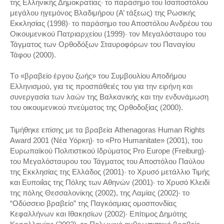
της Ελληνικής Δημοκρατίας· το παράσημο του Ισαποστόλου
μεγάλου ηγεμόνος Βλαδιμήρου (A’ τάξεως) της Ρωσικής
Εκκλησίας (1998)· το παράσημο του Αποστόλου Ανδρέου του
Οικουμενικού Πατριαρχείου (1999)· τον Μεγαλόσταυρο του
Τάγματος των Ορθοδόξων Σταυροφόρων του Παναγίου
Τάφου (2000).
Tο «βραβείο έργου ζωής» του Συμβουλίου Αποδήμου
Ελληνισμού, για τις προσπάθειές του για την ειρήνη και
συνεργασία των λαών της Βαλκανικής και την ενδυνάμωση
του οικουμενικού πνεύματος της Ορθοδοξίας (2000).
Τιμήθηκε επίσης με τα βραβεία Athenagoras Human Rights
Award 2001 (Νέα Υόρκη)· το «Pro Humanitate» (2001), του
Ευρωπαϊκού Πολιτιστικού Ιδρύματος Pro Europe (Freiburg)·
του Μεγαλόσταυρου του Τάγματος του Αποστόλου Παύλου
της Εκκλησίας της Ελλάδος (2001)· το Χρυσό μετάλλιο Τιμής
και Ευποιΐας της Πόλης των Αθηνών (2001)· το Χρυσό Κλειδί
της πόλης Θεσσαλονίκης (2002), της Λαμίας (2002)· το
“Οδύσσειο βραβείο” της Παγκόσμιας ομοσπονδίας
Κεφαλλήνων και Ιθακησίων (2002)· Επίτιμος Δημότης