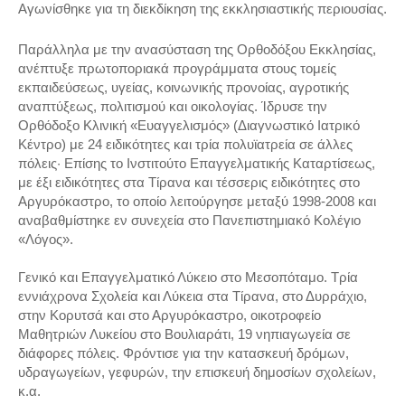
Αγωνίσθηκε για τη διεκδίκηση της εκκλησιαστικής περιουσίας.
Παράλληλα με την ανασύσταση της Ορθοδόξου Εκκλησίας,
ανέπτυξε πρωτοποριακά προγράμματα στους τομείς
εκπαιδεύσεως, υγείας, κοινωνικής προνοίας, αγροτικής
αναπτύξεως, πολιτισμού και οικολογίας. Ίδρυσε την
Ορθόδοξο Κλινική «Ευαγγελισμός» (Διαγνωστικό Ιατρικό
Κέντρο) με 24 ειδικότητες και τρία πολυϊατρεία σε άλλες
πόλεις· Επίσης το Ινστιτούτο Επαγγελματικής Καταρτίσεως,
με έξι ειδικότητες στα Tίρανα και τέσσερις ειδικότητες στο
Αργυρόκαστρο, το οποίο λειτούργησε μεταξύ 1998-2008 και
αναβαθμίστηκε εν συνεχεία στο Πανεπιστημιακό Κολέγιο
«Λόγος».
Γενικό και Επαγγελματικό Λύκειο στο Μεσοπόταμο. Τρία
εννιάχρονα Σχολεία και Λύκεια στα Τίρανα, στο Δυρράχιο,
στην Κορυτσά και στο Αργυρόκαστρο, οικοτροφείο
Μαθητριών Λυκείου στο Βουλιαράτι, 19 νηπιαγωγεία σε
διάφορες πόλεις. Φρόντισε για την κατασκευή δρόμων,
υδραγωγείων, γεφυρών, την επισκευή δημοσίων σχολείων,
κ.α.