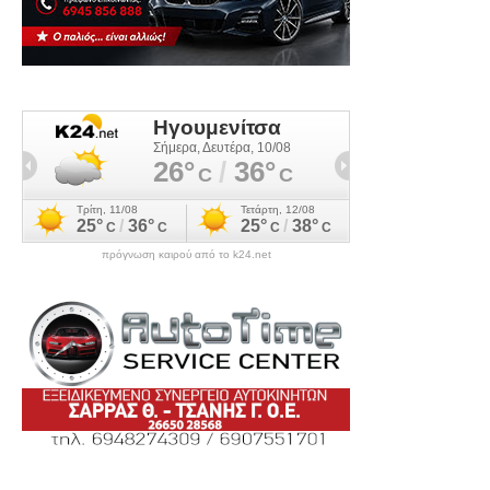
πρόγνωση καιρού από το k24.net