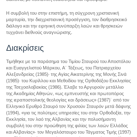
Η συμβολή του στην επιστήμη, τη σύγχρονη χριστιανική
μαρτυρία, την διαχριστιανική προσέγγιση, τον διαθρησκεικό
διάλογο και την ειρηνική συνύπαρξη λαών και θρησκειών
τυχγάνει διεθνούς αναγνώρισης.
Διακρίσεις
Τιμήθηκε με τα παράσημα του Τιμίου Σταυρού του Αποστόλου
και Ευαγγελιστού Μάρκου, A΄ Τάξεως, του Πατριαρχείου
Αλεξανδρείας (1985)· της Αγίας Αικατερίνης της Μονής Σινά
(1985)· του Κυρίλλου και Μεθοδίου της Ορθοδόξου Εκκλησίας
της Τσεχοσλοβακίας (1986). Έλαβε το Αργυρούν μετάλλιο
της Ακαδημίας Αθηνών, «ως εμπνευστής και πρωτοπόρος
της ιεραποστολικής θεολογίας και δράσεως» (1987)˙ από τον
Ελληνικό Ερυθρό Σταυρό τον Xρυσούν Σταυρόν μετά δάφνης
(1994), «για τις πολύτιμες υπηρεσίες του στην Ορθοδοξία, την
Εκκλησία, τον λαό της Αλβανίας και την πολυσήμαντη
συμβολή του στην προώθηση της φιλίας των λαών Ελλάδος
και Αλβανίας»· τoν Μεγαλόσταυρο του Τάγματος Τιμής (1997)