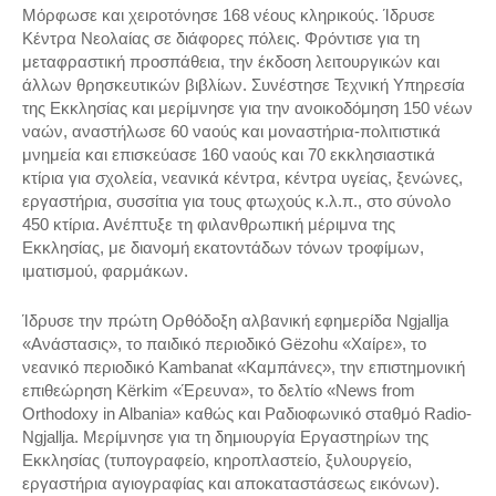
Mόρφωσε και χειροτόνησε 168 νέους κληρικούς. Ίδρυσε
Κέντρα Νεολαίας σε διάφορες πόλεις. Φρόντισε για τη
μεταφραστική προσπάθεια, την έκδοση λειτουργικών και
άλλων θρησκευτικών βιβλίων. Συνέστησε Τεχνική Υπηρεσία
της Eκκλησίας και μερίμνησε για την ανοικοδόμηση 150 νέων
ναών, αναστήλωσε 60 ναούς και μοναστήρια-πολιτιστικά
μνημεία και επισκεύασε 160 ναούς και 70 εκκλησιαστικά
κτίρια για σχολεία, νεανικά κέντρα, κέντρα υγείας, ξενώνες,
εργαστήρια, συσσίτια για τους φτωχούς κ.λ.π., στο σύνολο
450 κτίρια. Ανέπτυξε τη φιλανθρωπική μέριμνα της
Εκκλησίας, με διανομή εκατοντάδων τόνων τροφίμων,
ιματισμού, φαρμάκων.
Ίδρυσε την πρώτη Ορθόδοξη αλβανική εφημερίδα Ngjallja
«Aνάστασις», το παιδικό περιοδικό Gëzohu «Χαίρε», το
νεανικό περιοδικό Kambanat «Καμπάνες», την επιστημονική
επιθεώρηση Kërkim «Έρευνα», το δελτίο «News from
Orthodoxy in Albania» καθώς και Ραδιοφωνικό σταθμό Radio-
Ngjallja. Μερίμνησε για τη δημιουργία Εργαστηρίων της
Εκκλησίας (τυπογραφείο, κηροπλαστείο, ξυλουργείο,
εργαστήρια αγιογραφίας και αποκαταστάσεως εικόνων).