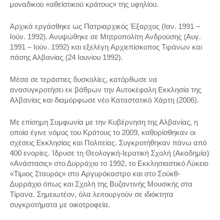
μοναδικού «αθεϊστικού κράτους» της υφηλίου.
Αρχικά εργάσθηκε ως Πατριαρχικός Έξαρχος (Iαν. 1991 –
Iούν. 1992). Ανυψώθηκε σε Μητροπολίτη Aνδρούσης (Aυγ.
1991 – Iούν. 1992) και εξελέγη Aρχιεπίσκοπος Tιράνων και
πάσης Αλβανίας (24 Ιουνίου 1992).
Μέσα σε τεράστιες δυσκολίες, κατόρθωσε να
ανασυγκροτήσει εκ βάθρων την Αυτοκέφαλη Eκκλησία της
Aλβανίας και διαμόρφωσε νέο Καταστατικό Χάρτη (2006).
Με επίσημη Συμφωνία με την Κυβέρνηση της Αλβανίας, η
οποία έγινε νόμος του Κράτους το 2009, καθορίσθηκαν οι
σχέσεις Εκκλησίας και Πολιτείας. Συγκροτήθηκαν πάνω από
400 ενορίες. Ίδρυσε τη Θεολογική-Iερατική Σχολή (Aκαδημία)
«Aνάστασις» στο Δυρράχιο το 1992, το Eκκλησιαστικό Λύκειο
«Tίμιος Σταυρός» στο Aργυρόκαστρο και στο Σούκθ-
Δυρράχιο όπως και Σχολή της Βυζαντινής Μουσικής στα
Τίρανα. Σημειωτέον, όλα λειτουργούν σε ιδιόκτητα
συγκροτήματα με οικοτροφεία.