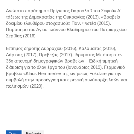
Ανώτατο παράσημο «Πρίγκιπος Γιαροσλάβ του Σοφού» Α΄
τάξεως της Δημοκρατίας της Ουκρανίας (2013). «Βραβείο
δοκιμίου ελευθέρου στοχασμού» Παν. Φωτέα (2015).
Παράσημο του Αγίου Ιωάννου Βλαδιμήρου του Πατριαρχείου
Σερβίας (2016)
Επίτιμος δημότης Δυρραχίου (2016), Καλαμάτας (2016),
Λάρισας (2017), Πρέβεζας (2017). Ιδρύματος Μπότση στην
35η απονομή δημογραφικών βραβείων – Ειδική τιμητική
διάκριση για το όλον έργο του (Ιανουάριος 2019). Γερμανικό
βραβείο «Klaus Hemmerle» της κινήσεως Fokolare για την
συμβολή στην προσέγγιση και ειρηνική συνύπαρξη λαών και
πολιτισμών (2020). ‎
Tags
Εκκλησία