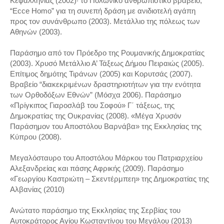
Κεφαλληνίας (2002)· το Πολωνικό ανθρωπιστικό βραβείο,
“Ecce Homo” για τη συνεπή δράση με ανιδιοτελή αγάπη
προς τον συνάνθρωπο (2003). Μετάλλιο της πόλεως των
Αθηνών (2003).
Παράσημο από τον Πρόεδρο της Ρουμανικής Δημοκρατίας
(2003). Χρυσό Μετάλλιο Α’ Τάξεως Δήμου Πειραιώς (2005).
Επίτιμος δημότης Τιράνων (2005) και Κορυτσάς (2007).
Βραβείο “διακεκριμένων δραστηριοτήτων για την ενότητα
των Ορθοδόξων Εθνών” (Μόσχα 2006). Παράσημο
«Πρίγκιπος Γιαροσλάβ του Σοφού» Γ΄ τάξεως, της
Δημοκρατίας της Ουκρανίας (2008). «Μέγα Χρυσόν
Παράσημον του Αποστόλου Βαρνάβα» της Εκκλησίας της
Κύπρου (2008).
Μεγαλόσταυρο του Αποστόλου Μάρκου του Πατριαρχείου
Αλεξανδρείας και πάσης Αφρικής (2009). Παράσημο
«Γεωργίου Καστριώτη – Σκεντέρμπεη» της Δημοκρατίας της
Αλβανίας (2010)
Ανώτατο παράσημο της Εκκλησίας της Σερβίας του
Αυτοκράτορος Αγίου Κωσταντίνου του Μεγάλου (2013)