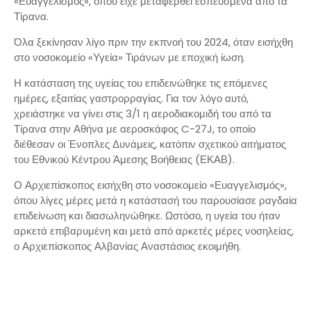
«Ευαγγελισμός», όπου είχε μεταφερθεί εσπευσμένα από τα
Τίρανα.
Όλα ξεκίνησαν λίγο πριν την εκπνοή του 2024, όταν εισήχθη
στο νοσοκομείο «Υγεία» Τιράνων με εποχική ίωση.
Η κατάσταση της υγείας του επιδεινώθηκε τις επόμενες
ημέρες, εξαιτίας γαστρορραγίας. Για τον λόγο αυτό,
χρειάστηκε να γίνει στις 3/1 η αεροδιακομιδή του από τα
Τίρανα στην Αθήνα με αεροσκάφος C-27J, το οποίο
διέθεσαν οι Ένοπλες Δυνάμεις, κατόπιν σχετικού αιτήματος
του Εθνικού Κέντρου Άμεσης Βοήθειας (ΕΚΑΒ).
Ο Αρχιεπίσκοπος εισήχθη στο νοσοκομείο «Ευαγγελισμός»,
όπου λίγες μέρες μετά η κατάστασή του παρουσίασε ραγδαία
επιδείνωση και διασωληνώθηκε. Ωστόσο, η υγεία του ήταν
αρκετά επιβαρυμένη και μετά από αρκετές μέρες νοσηλείας,
ο Αρχιεπίσκοπος Αλβανίας Αναστάσιος εκοιμήθη.