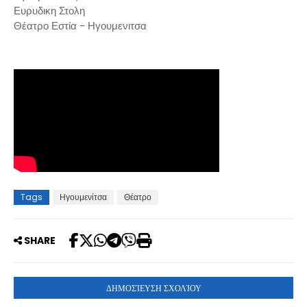
Ευρυδικη Στολη
Θέατρο Εστία - Ηγουμενιτσα
Tags
Ηγουμενίτσα
Θέατρο
SHARE
ΔΗΜΟΣΊΕΥΣΗ ΣΧΟΛΊΟΥ