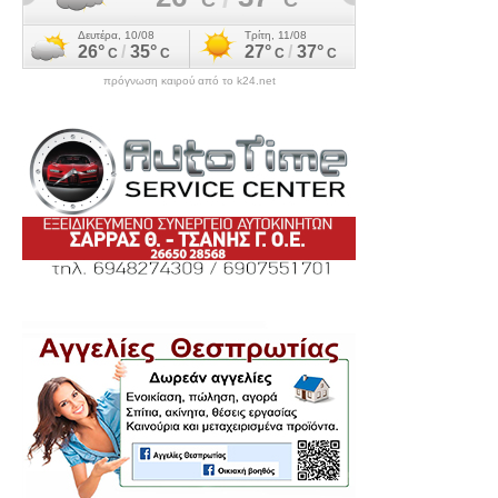
πρόγνωση καιρού από το k24.net