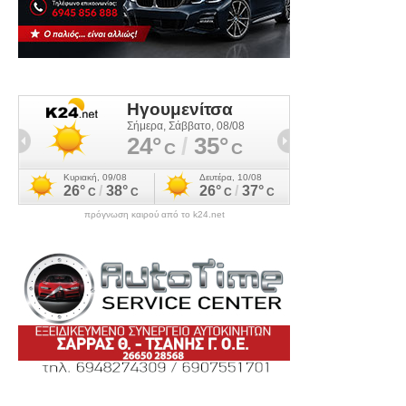
πρόγνωση καιρού από το k24.net