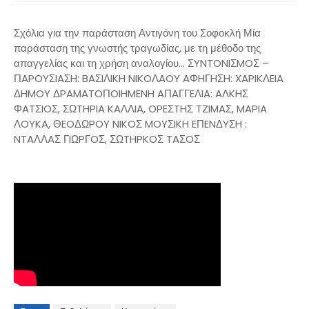
Σχόλια για την παράσταση Αντιγόνη του Σοφοκλή Μία
παράσταση της γνωστής τραγωδίας, με τη μέθοδο της
απαγγελίας και τη χρήση αναλογίου... ΣYNTONIΣMOΣ –
ΠAPOYΣIAΣH: BAΣIΛIKH NIKOΛAOY AΦHΓHΣH: XAPIKΛEIA
ΔHMOY ΔPAMATOΠOIHMENH AΠAΓΓEΛIA: AΛKHΣ
ΦATΣIOΣ, ΣΩTHPIA KAΛΛIA, OPEΣTHΣ TZIMAΣ, MAPIA
ΛOYKA, ΘEOΔΩPOY NIKOΣ MOYΣIKH EΠENΔYΣH :
NTAΛΛAΣ ΓIΩPΓOΣ, ΣΩTHPKOΣ TAΣOΣ