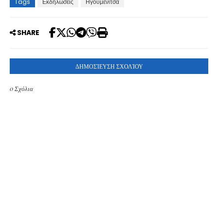
Tags
Εκδηλώσεις
Ηγουμενίτσα
SHARE
ΔΗΜΟΣΊΕΥΣΗ ΣΧΟΛΊΟΥ
0 Σχόλια